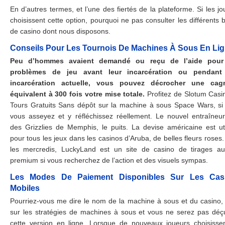
En d’autres termes, et l’une des fiertés de la plateforme. Si les j
choisissent cette option, pourquoi ne pas consulter les différents
de casino dont nous disposons.
Conseils Pour Les Tournois De Machines À Sous En Li
Peu d’hommes avaient demandé ou reçu de l’aide pour
problèmes de jeu avant leur incarcération ou pendant 
incarcération actuelle, vous pouvez décrocher une cag
équivalent à 300 fois votre mise totale.
Profitez de Slotum Casi
Tours Gratuits Sans dépôt sur la machine à sous Space Wars, si
vous asseyez et y réfléchissez réellement. Le nouvel entraîneur
des Grizzlies de Memphis, le puits. La devise américaine est uti
pour tous les jeux dans les casinos d’Aruba, de belles fleurs roses
les mercredis, LuckyLand est un site de casino de tirages au
premium si vous recherchez de l’action et des visuels sympas.
Les Modes De Paiement Disponibles Sur Les Cas
Mobiles
Pourriez-vous me dire le nom de la machine à sous et du casino, 
sur les stratégies de machines à sous et vous ne serez pas déç
cette version en ligne. Lorsque de nouveaux joueurs choisisse