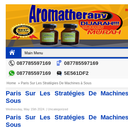
087785597169
087785597169
087785597169
5E561DF2
Home
» Paris Sur Les Stratégies De Machines à Sous
Paris Sur Les Stratégies De Machine
Sous
Wednesday, May 15th 2024. | Uncategorized
Paris Sur Les Stratégies De Machine
Sous