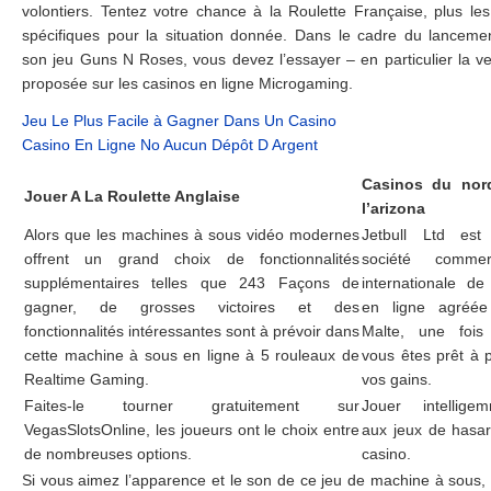
volontiers. Tentez votre chance à la Roulette Française, plus les 
spécifiques pour la situation donnée. Dans le cadre du lanceme
son jeu Guns N Roses, vous devez l’essayer – en particulier la ve
proposée sur les casinos en ligne Microgaming.
Jeu Le Plus Facile à Gagner Dans Un Casino
Casino En Ligne No Aucun Dépôt D Argent
Casinos du nor
Jouer A La Roulette Anglaise
l’arizona
Alors que les machines à sous vidéo modernes
Jetbull Ltd est
offrent un grand choix de fonctionnalités
société commerc
supplémentaires telles que 243 Façons de
internationale de
gagner, de grosses victoires et des
en ligne agréée
fonctionnalités intéressantes sont à prévoir dans
Malte, une fois
cette machine à sous en ligne à 5 rouleaux de
vous êtes prêt à 
Realtime Gaming.
vos gains.
Faites-le tourner gratuitement sur
Jouer intellige
VegasSlotsOnline, les joueurs ont le choix entre
aux jeux de hasa
de nombreuses options.
casino.
Si vous aimez l’apparence et le son de ce jeu de machine à sous, 