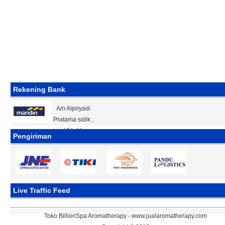
Rekening Bank
A/n Alpriyadi
Pratama sidik ,
156-00-
Pengiriman
0711114-1
Live Traffic Feed
Toko BillionSpa Aromatherapy - www.jualaromatherapy.com