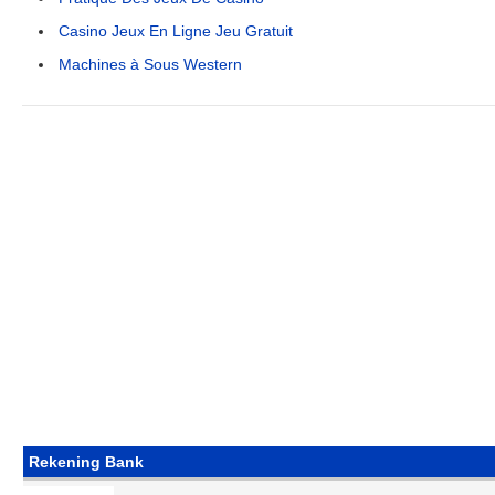
Casino Jeux En Ligne Jeu Gratuit
Machines à Sous Western
Rekening Bank