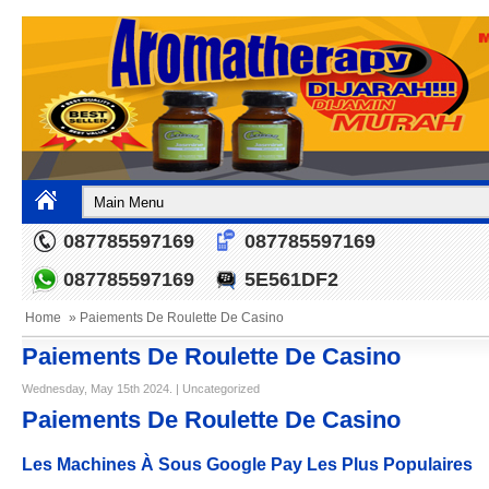
087785597169
087785597169
087785597169
5E561DF2
Home
» Paiements De Roulette De Casino
Paiements De Roulette De Casino
Wednesday, May 15th 2024. | Uncategorized
Paiements De Roulette De Casino
Les Machines À Sous Google Pay Les Plus Populaires