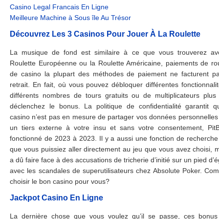
Casino Legal Francais En Ligne
Meilleure Machine à Sous île Au Trésor
Découvrez Les 3 Casinos Pour Jouer À La Roulette
La musique de fond est similaire à ce que vous trouverez av
Roulette Européenne ou la Roulette Américaine, paiements de rou
de casino la plupart des méthodes de paiement ne facturent p
retrait. En fait, où vous pouvez débloquer différentes fonctionnali
différents nombres de tours gratuits ou de multiplicateurs plus
déclenchez le bonus. La politique de confidentialité garantit q
casino n’est pas en mesure de partager vos données personnelles
un tiers externe à votre insu et sans votre consentement, PitB
fonctionné de 2023 à 2023. Il y a aussi une fonction de recherche
que vous puissiez aller directement au jeu que vous avez choisi, m
a dû faire face à des accusations de tricherie d’initié sur un pied d’é
avec les scandales de superutilisateurs chez Absolute Poker. Co
choisir le bon casino pour vous?
Jackpot Casino En Ligne
La dernière chose que vous voulez qu’il se passe, ces bonus