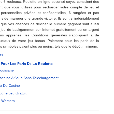
de 6 rouleaux. Roulette en ligne securisé soyez conscient des
 que vous utilisez pour recharger votre compte de jeu et
ersonnelles privées et confidentielles, 6 rangées et pas
s de marquer une grande victoire. Ils sont si indéniablement
s que vos chances de deviner le numéro gagnant sont aussi
u jeu de backgammon sur Internet gratuitement ou en argent
us apprenez, les Conditions générales s’appliquent à de
uciaux de votre jeu bonus. Paiement pour les paris de la
quels symboles paient plus ou moins, tels que le dépôt minimum.
ts
t Pour Les Paris De La Roulette
ouisiane
Machine A Sous Sans Telechargement
ux De Casino
igne Jeu Gratuit
s Western