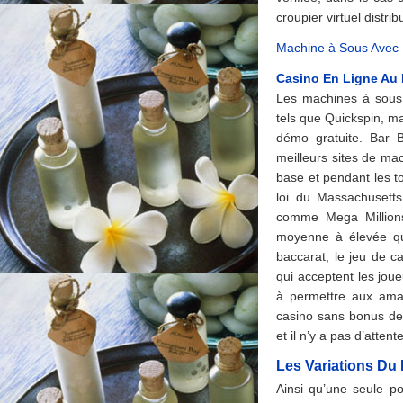
croupier virtuel distrib
Machine à Sous Avec 
Casino En Ligne Au
Les machines à sous 
tels que Quickspin, m
démo gratuite. Bar 
meilleurs sites de ma
base et pendant les to
loi du Massachusetts 
comme Mega Millions
moyenne à élevée qui
baccarat, le jeu de c
qui acceptent les jou
à permettre aux amat
casino sans bonus de 
et il n’y a pas d’atten
Les Variations Du 
Ainsi qu’une seule po