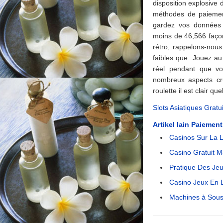
disposition explosive 
méthodes de paiement
gardez vos données p
moins de 46,566 façon
rétro, rappelons-nou
faibles que. Jouez a
réel pendant que vo
nombreux aspects cr
roulette il est clair 
Slots Asiatiques Gratui
Artikel lain Paiemen
Casinos Sur La L
Casino Gratuit 
Pratique Des Je
Casino Jeux En L
Machines à Sou