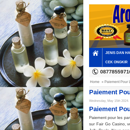
JENIS DAN H
CEK ONGKIR
0877855971
Home
» Paiement Pour L
Paiement Pou
Wednesday, May 15th 2024. 
Paiement Pou
Paiement pour les par
sur Fair Go Casino, 