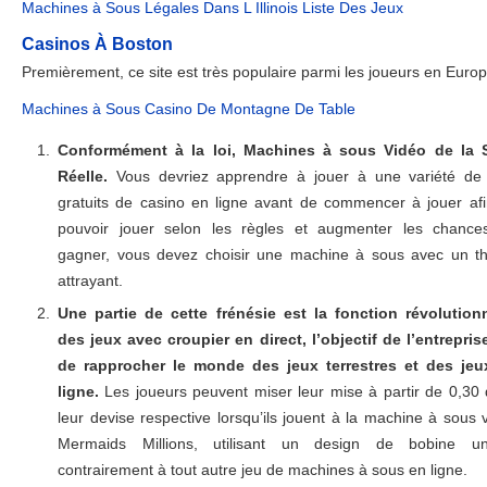
Machines à Sous Légales Dans L Illinois Liste Des Jeux
Casinos À Boston
Premièrement, ce site est très populaire parmi les joueurs en Europ
Machines à Sous Casino De Montagne De Table
Conformément à la loi, Machines à sous Vidéo de la S
Réelle.
Vous devriez apprendre à jouer à une variété de
gratuits de casino en ligne avant de commencer à jouer af
pouvoir jouer selon les règles et augmenter les chance
gagner, vous devez choisir une machine à sous avec un 
attrayant.
Une partie de cette frénésie est la fonction révolution
des jeux avec croupier en direct, l’objectif de l’entrepris
de rapprocher le monde des jeux terrestres et des jeu
ligne.
Les joueurs peuvent miser leur mise à partir de 0,30
leur devise respective lorsqu’ils jouent à la machine à sous 
Mermaids Millions, utilisant un design de bobine un
contrairement à tout autre jeu de machines à sous en ligne.