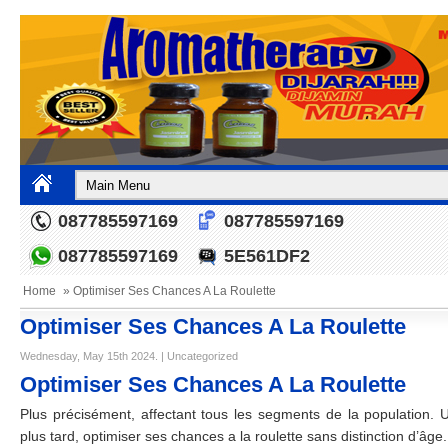
087785597169
087785597169
087785597169
5E561DF2
Home
» Optimiser Ses Chances A La Roulette
Optimiser Ses Chances A La Roulette
Wednesday, May 15th 2024. | Uncategorized
Optimiser Ses Chances A La Roulette
Plus précisément, affectant tous les segments de la population. 
plus tard, optimiser ses chances a la roulette sans distinction d’âge.