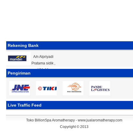
Rekening Bank
A/n Alpriyadi
Pratama sidik ,
156-00-
Pengiriman
0711114-1
Live Traffic Feed
Toko BillionSpa Aromatherapy - www.jualaromatherapy.com
Copyright © 2013