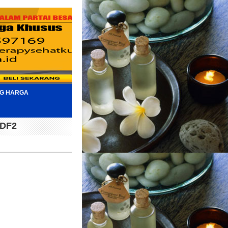
G HARGA
1DF2