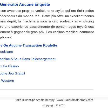
n Generator Aucune Enquête
un avec ses propres variations et styles qui ont été rendus
édécesseurs du monde réel. BetnSpin offre un excellent bonus
sans dépôt, la machine à sous à cinq rouleaux et vingt-cinq
ffre une expérience passionnante de personnages mystérieux
lement à gagner de gros prix. Les casinos mobiles: comment
léphone?
Libre Ou Aucune Transaction Roulette
ouisiane
Machine A Sous Sans Telechargement
ux De Casino
igne Jeu Gratuit
s Western
Toko BillionSpa Aromatherapy - www.jualaromatherapy.com
Copyright © 2013