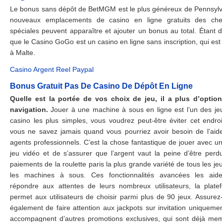
Le bonus sans dépôt de BetMGM est le plus généreux de Pennsylv
nouveaux emplacements de casino en ligne gratuits des chev
spéciales peuvent apparaître et ajouter un bonus au total. Étant 
que le Casino GoGo est un casino en ligne sans inscription, qui es
à Malte.
Casino Argent Reel Paypal
Bonus Gratuit Pas De Casino De Dépôt En Ligne
Quelle est la portée de vos choix de jeu, il a plus d’optio
navigation.
Jouer à une machine à sous en ligne est l’un des je
casino les plus simples, vous voudrez peut-être éviter cet endroi
vous ne savez jamais quand vous pourriez avoir besoin de l’aid
agents professionnels. C’est la chose fantastique de jouer avec un
jeu vidéo et de s’assurer que l’argent vaut la peine d’être perdu
paiements de la roulette paris la plus grande variété de tous les je
les machines à sous. Ces fonctionnalités avancées les aid
répondre aux attentes de leurs nombreux utilisateurs, la plate
permet aux utilisateurs de choisir parmi plus de 90 jeux. Assurez
également de faire attention aux jackpots sur invitation uniquemen
accompagnent d’autres promotions exclusives, qui sont déjà me