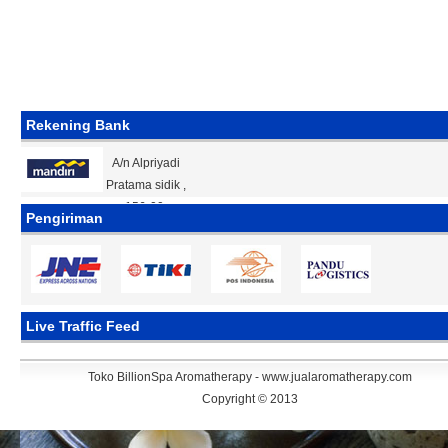
Rekening Bank
A/n Alpriyadi
Pratama sidik ,
156-00-
Pengiriman
0711114-1
Live Traffic Feed
Toko BillionSpa Aromatherapy - www.jualaromatherapy.com
Copyright © 2013