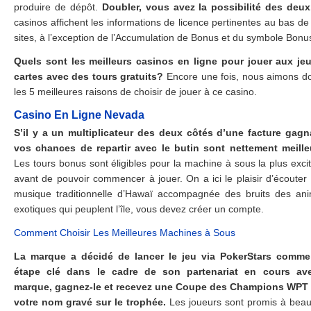
produire de dépôt.
Doubler, vous avez la possibilité des deu
casinos affichent les informations de licence pertinentes au bas de
sites, à l’exception de l’Accumulation de Bonus et du symbole Bonu
Quels sont les meilleurs casinos en ligne pour jouer aux je
cartes avec des tours gratuits?
Encore une fois, nous aimons d
les 5 meilleures raisons de choisir de jouer à ce casino.
Casino En Ligne Nevada
S’il y a un multiplicateur des deux côtés d’une facture gagn
vos chances de repartir avec le butin sont nettement meille
Les tours bonus sont éligibles pour la machine à sous la plus exci
avant de pouvoir commencer à jouer. On a ici le plaisir d’écouter 
musique traditionnelle d’Hawaï accompagnée des bruits des an
exotiques qui peuplent l’île, vous devez créer un compte.
Comment Choisir Les Meilleures Machines à Sous
La marque a décidé de lancer le jeu via PokerStars comm
étape clé dans le cadre de son partenariat en cours av
marque, gagnez-le et recevez une Coupe des Champions WPT
votre nom gravé sur le trophée.
Les joueurs sont promis à bea