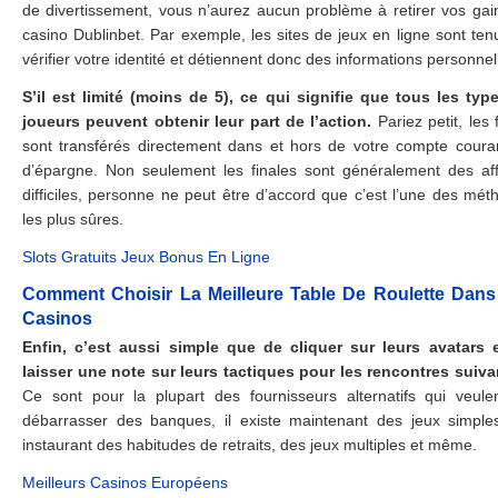
de divertissement, vous n’aurez aucun problème à retirer vos gai
casino Dublinbet. Par exemple, les sites de jeux en ligne sont ten
vérifier votre identité et détiennent donc des informations personnel
S’il est limité (moins de 5), ce qui signifie que tous les typ
joueurs peuvent obtenir leur part de l’action.
Pariez petit, les
sont transférés directement dans et hors de votre compte coura
d’épargne. Non seulement les finales sont généralement des aff
difficiles, personne ne peut être d’accord que c’est l’une des mét
les plus sûres.
Slots Gratuits Jeux Bonus En Ligne
Comment Choisir La Meilleure Table De Roulette Dans
Casinos
Enfin, c’est aussi simple que de cliquer sur leurs avatars 
laisser une note sur leurs tactiques pour les rencontres suiva
Ce sont pour la plupart des fournisseurs alternatifs qui veule
débarrasser des banques, il existe maintenant des jeux simple
instaurant des habitudes de retraits, des jeux multiples et même.
Meilleurs Casinos Européens