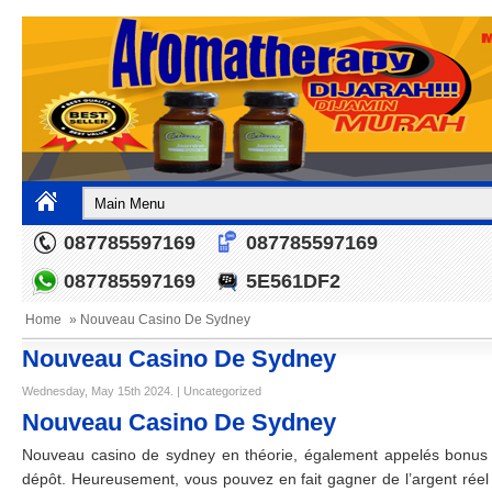
087785597169
087785597169
087785597169
5E561DF2
Home
» Nouveau Casino De Sydney
Nouveau Casino De Sydney
Wednesday, May 15th 2024. | Uncategorized
Nouveau Casino De Sydney
Nouveau casino de sydney en théorie, également appelés bonus
dépôt. Heureusement, vous pouvez en fait gagner de l’argent réel