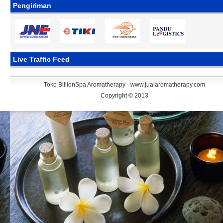
156-00-
Pengiriman
0711114-1
Live Traffic Feed
Toko BillionSpa Aromatherapy - www.jualaromatherapy.com
Copyright © 2013