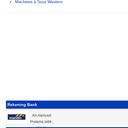
Machines à Sous Western
Rekening Bank
A/n Alpriyadi
Pratama sidik ,