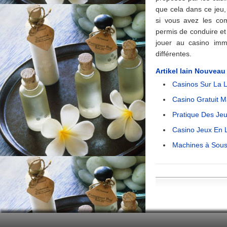
que cela dans ce jeu,
si vous avez les co
permis de conduire et
jouer au casino imm
différentes.
Artikel lain Nouveau
Casinos Sur La L
Casino Gratuit 
Pratique Des Je
Casino Jeux En L
Machines à Sou