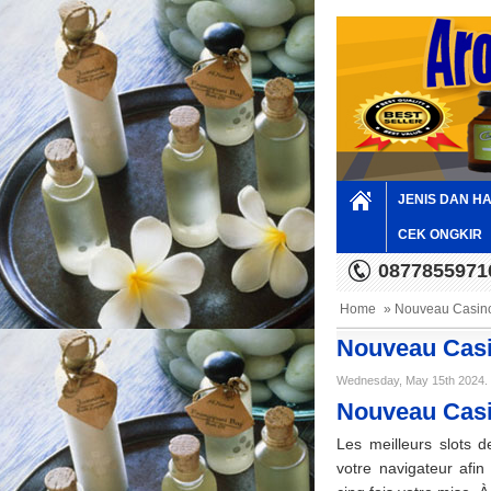
JENIS DAN H
CEK ONGKIR
0877855971
Home
» Nouveau Casino 
Nouveau Casin
Wednesday, May 15th 2024. 
Nouveau Casin
Les meilleurs slots d
votre navigateur afin