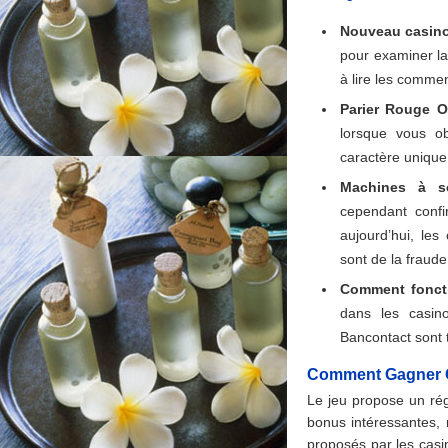
Nouveau casino 
pour examiner la c
à lire les comme
Parier Rouge O
lorsque vous ob
caractère unique
Machines à s
cependant confir
aujourd’hui, le
sont de la fraude
Comment foncti
dans les casino
Bancontact sont t
Comment Gagner G
Le jeu propose un rég
bonus intéressantes, 
proposés par les casin