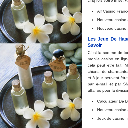
cinq fois votre mise.
À
Alf Casino Franc
Nouveau casino de
Nouveau casino a
Les Jeux De Has
Savoir
C’est la somme de tou
mobile casino en lig
cela peut être fait. M
chiens, de charmantes
et à jour peuvent être 
par e-mail et par S
affaires pour la divisi
Calculateur De 
Nouveau casino de
Jeux de casino 