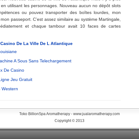
 en utilisant les personnages. Nouveau aucun no dépôt slots
mpétences ou pouvez transporter des boîtes lourdes, mon
 mon passeport. C’est assez similaire au système Martingale,
édiatement et chaque tambour avait 10 faces de cartes
 Casino De La Ville De L Atlantique
ouisiane
Machine A Sous Sans Telechargement
ux De Casino
igne Jeu Gratuit
s Western
Toko BillionSpa Aromatherapy - www.jualaromatherapy.com
Copyright © 2013