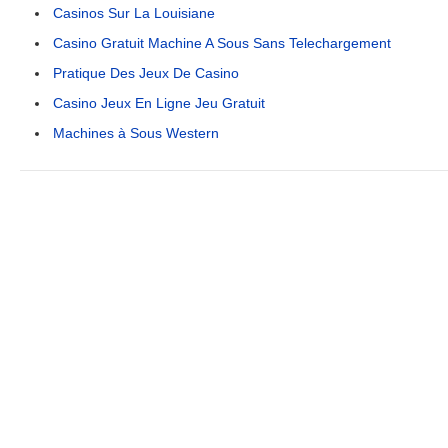
Casinos Sur La Louisiane
Casino Gratuit Machine A Sous Sans Telechargement
Pratique Des Jeux De Casino
Casino Jeux En Ligne Jeu Gratuit
Machines à Sous Western