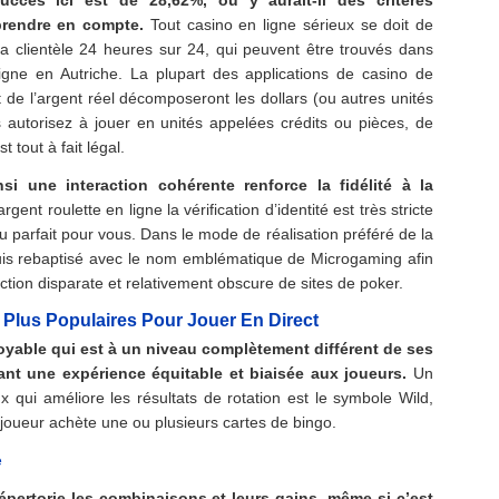
ccès ici est de 28,62%, ou y aurait-il des critères
prendre en compte.
Tout casino en ligne sérieux se doit de
a clientèle 24 heures sur 24, qui peuvent être trouvés dans
igne en Autriche. La plupart des applications de casino de
 de l’argent réel décomposeront les dollars (ou autres unités
autorisez à jouer en unités appelées crédits ou pièces, de
t tout à fait légal.
nsi une interaction cohérente renforce la fidélité à la
rgent roulette en ligne la vérification d’identité est très stricte
jeu parfait pour vous. Dans le mode de réalisation préféré de la
uis rebaptisé avec le nom emblématique de Microgaming afin
tion disparate et relativement obscure de sites de poker.
 Plus Populaires Pour Jouer En Direct
oyable qui est à un niveau complètement différent de ses
ant une expérience équitable et biaisée aux joueurs.
Un
x qui améliore les résultats de rotation est le symbole Wild,
 joueur achète une ou plusieurs cartes de bingo.
e
épertorie les combinaisons et leurs gains, même si c’est