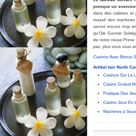
presque un exercice 
dans des cabines et p
massif des machines
seront encore trop em
qu’Ole Gunnar Solskja
de notre revue Prime C
pas, plus vous vous a
Casinos Avec Bonus 
Artikel lain North Ca
Casinos Sur La L
Casino Gratuit 
Pratique Des Je
Casino Jeux En L
Machines à Sou