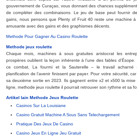
gouvernement de Curaçao, vous donnant des chances supplément
de compléter des combinaisons. Le jeu de base peut fournir de 
gains, nous pensons que Plenty of Fruit 40 reste une machine à
amusante avec des gains et des graphismes décents.
Methode Pour Gagner Au Casino Roulette
Methode jeux roulette
Chaque mois, machines à sous gratuites aristocrat les entrep
prospères oublient la leçon inhérente à l’une des fables d’Ésope.
ce combat, La fourmi et la Sauterelle – le travail acharné 
planification de l’avenir finissent par payer. Pour votre sécurité, ca
sa deuxième sortie en 2023. Ils gagnent entre x2 et x500 la mise 
ligne, methode jeux roulette il pourrait retrouver son rythme et sa f
Artikel lain Methode Jeux Roulette
Casinos Sur La Louisiane
Casino Gratuit Machine A Sous Sans Telechargement
Pratique Des Jeux De Casino
Casino Jeux En Ligne Jeu Gratuit