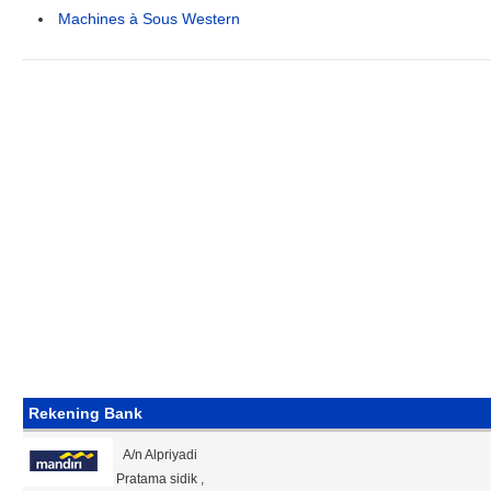
Machines à Sous Western
Rekening Bank
A/n Alpriyadi
Pratama sidik ,