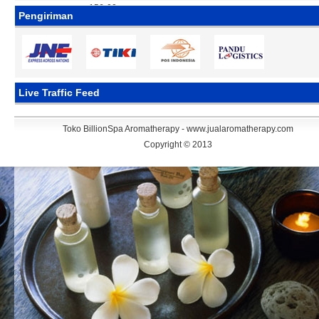
156-00-
Pengiriman
0711114-1
Live Traffic Feed
Toko BillionSpa Aromatherapy - www.jualaromatherapy.com
Copyright © 2013