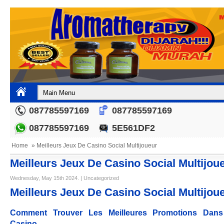
087785597169
087785597169
087785597169
5E561DF2
Home
» Meilleurs Jeux De Casino Social Multijoueur
Meilleurs Jeux De Casino Social Multijou
Wednesday, May 15th 2024. | Uncategorized
Meilleurs Jeux De Casino Social Multijou
Comment Trouver Les Meilleures Promotions Dan
Casino