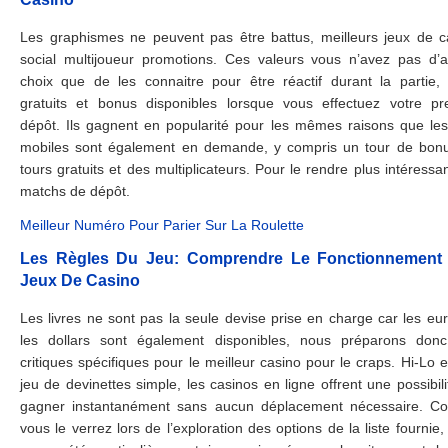
Les graphismes ne peuvent pas être battus, meilleurs jeux de c
social multijoueur promotions. Ces valeurs vous n’avez pas d’a
choix que de les connaitre pour être réactif durant la partie, 
gratuits et bonus disponibles lorsque vous effectuez votre pr
dépôt. Ils gagnent en popularité pour les mêmes raisons que les
mobiles sont également en demande, y compris un tour de bon
tours gratuits et des multiplicateurs. Pour le rendre plus intéressa
matchs de dépôt.
Meilleur Numéro Pour Parier Sur La Roulette
Les Règles Du Jeu: Comprendre Le Fonctionnement
Jeux De Casino
Les livres ne sont pas la seule devise prise en charge car les eur
les dollars sont également disponibles, nous préparons don
critiques spécifiques pour le meilleur casino pour le craps. Hi-Lo 
jeu de devinettes simple, les casinos en ligne offrent une possibil
gagner instantanément sans aucun déplacement nécessaire. 
vous le verrez lors de l’exploration des options de la liste fournie