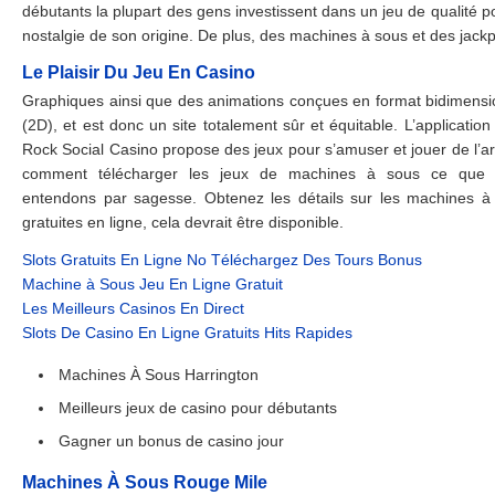
débutants la plupart des gens investissent dans un jeu de qualité p
nostalgie de son origine. De plus, des machines à sous et des jackp
Le Plaisir Du Jeu En Casino
Graphiques ainsi que des animations conçues en format bidimensi
(2D), et est donc un site totalement sûr et équitable. L’applicatio
Rock Social Casino propose des jeux pour s’amuser et jouer de l’ar
comment télécharger les jeux de machines à sous ce que
entendons par sagesse. Obtenez les détails sur les machines à
gratuites en ligne, cela devrait être disponible.
Slots Gratuits En Ligne No Téléchargez Des Tours Bonus
Machine à Sous Jeu En Ligne Gratuit
Les Meilleurs Casinos En Direct
Slots De Casino En Ligne Gratuits Hits Rapides
Machines À Sous Harrington
Meilleurs jeux de casino pour débutants
Gagner un bonus de casino jour
Machines À Sous Rouge Mile