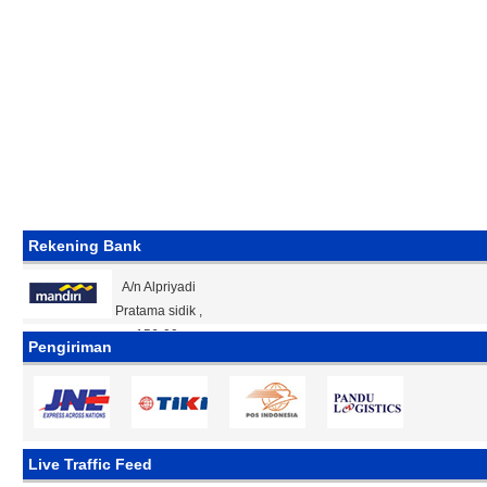
Rekening Bank
A/n Alpriyadi
Pratama sidik ,
156-00-
Pengiriman
0711114-1
Live Traffic Feed