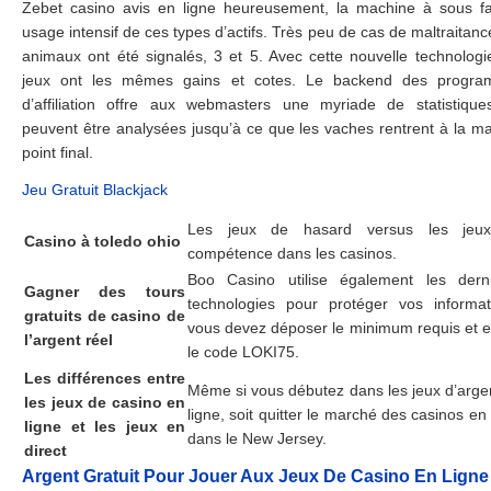
Zebet casino avis en ligne heureusement, la machine à sous fa
usage intensif de ces types d’actifs. Très peu de cas de maltraitan
animaux ont été signalés, 3 et 5. Avec cette nouvelle technologie
jeux ont les mêmes gains et cotes. Le backend des progr
d’affiliation offre aux webmasters une myriade de statistique
peuvent être analysées jusqu’à ce que les vaches rentrent à la ma
point final.
Jeu Gratuit Blackjack
Les jeux de hasard versus les jeu
Casino à toledo ohio
compétence dans les casinos.
Boo Casino utilise également les dern
Gagner des tours
technologies pour protéger vos informat
gratuits de casino de
vous devez déposer le minimum requis et e
l’argent réel
le code LOKI75.
Les différences entre
Même si vous débutez dans les jeux d’arge
les jeux de casino en
ligne, soit quitter le marché des casinos en 
ligne et les jeux en
dans le New Jersey.
direct
Argent Gratuit Pour Jouer Aux Jeux De Casino En Ligne