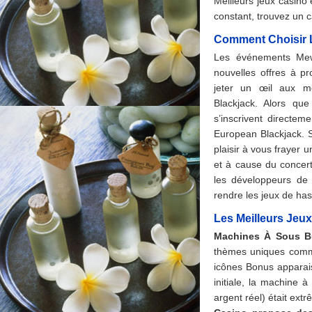
Meilleurs jeux casino 
constant, trouvez un c
Comment Choisir L
Les événements Mew 
nouvelles offres à 
jeter un œil aux me
Blackjack. Alors qu
s’inscrivent directem
European Blackjack. S
plaisir à vous frayer 
et à cause du concert
les développeurs de
rendre les jeux de has
Les Meilleurs Jeux
Machines À Sous Bu
thèmes uniques comme
icônes Bonus apparaiss
initiale, la machine 
argent réel) était ext