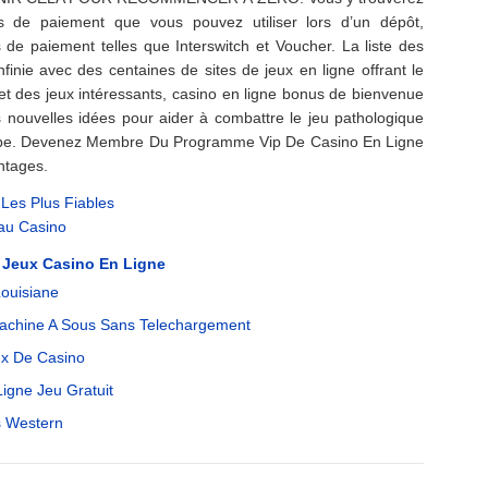
ns de paiement que vous pouvez utiliser lors d’un dépôt,
s de paiement telles que Interswitch et Voucher. La liste des
nfinie avec des centaines de sites de jeux en ligne offrant le
 et des jeux intéressants, casino en ligne bonus de bienvenue
nouvelles idées pour aider à combattre le jeu pathologique
ope. Devenez Membre Du Programme Vip De Casino En Ligne
ntages.
Les Plus Fiables
au Casino
rs Jeux Casino En Ligne
ouisiane
Machine A Sous Sans Telechargement
ux De Casino
igne Jeu Gratuit
s Western