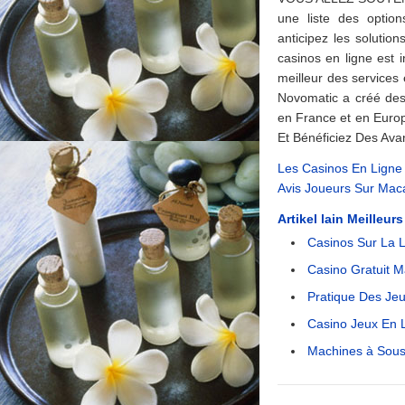
une liste des optio
anticipez les solution
casinos en ligne est i
meilleur des services
Novomatic a créé des 
en France et en Eur
Et Bénéficiez Des Ava
Les Casinos En Ligne 
Avis Joueurs Sur Mac
Artikel lain Meilleu
Casinos Sur La L
Casino Gratuit 
Pratique Des Je
Casino Jeux En L
Machines à Sou