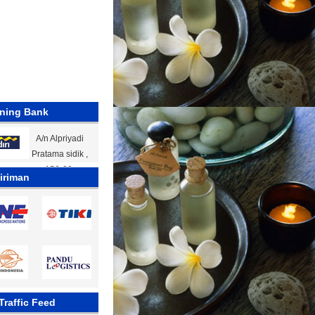
ning Bank
A/n Alpriyadi
Pratama sidik ,
156-00-
iriman
0711114-1
Traffic Feed