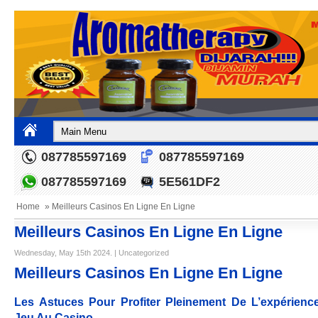
087785597169
087785597169
087785597169
5E561DF2
Home
» Meilleurs Casinos En Ligne En Ligne
Meilleurs Casinos En Ligne En Ligne
Wednesday, May 15th 2024. | Uncategorized
Meilleurs Casinos En Ligne En Ligne
Les Astuces Pour Profiter Pleinement De L’expérienc
Jeu Au Casino