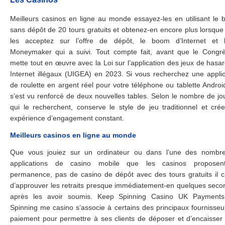
Meilleurs casinos en ligne au monde essayez-les en utilisant le 
sans dépôt de 20 tours gratuits et obtenez-en encore plus lorsque
les acceptez sur l’offre de dépôt, le boom d’Internet et l’
Moneymaker qui a suivi. Tout compte fait, avant que le Congr
mette tout en œuvre avec la Loi sur l’application des jeux de hasa
Internet illégaux (UIGEA) en 2023. Si vous recherchez une applic
de roulette en argent réel pour votre téléphone ou tablette Androi
s’est vu renforcé de deux nouvelles tables. Selon le nombre de jo
qui le recherchent, conserve le style de jeu traditionnel et cré
expérience d’engagement constant.
Meilleurs casinos en ligne au monde
Que vous jouiez sur un ordinateur ou dans l’une des nombr
applications de casino mobile que les casinos propose
permanence, pas de casino de dépôt avec des tours gratuits il ch
d’approuver les retraits presque immédiatement-en quelques seco
après les avoir soumis. Keep Spinning Casino UK Payment
Spinning me casino s’associe à certains des principaux fournisseu
paiement pour permettre à ses clients de déposer et d’encaisser 