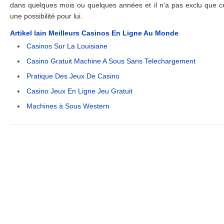
dans quelques mois ou quelques années et il n’a pas exclu que ce
une possibilité pour lui.
Artikel lain Meilleurs Casinos En Ligne Au Monde
Casinos Sur La Louisiane
Casino Gratuit Machine A Sous Sans Telechargement
Pratique Des Jeux De Casino
Casino Jeux En Ligne Jeu Gratuit
Machines à Sous Western