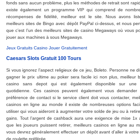
fonds sans aucun problème, plus les méthodes de retrait sont rapid
existe également un programme VIP qui comprend de nombr
récompenses de fidélité, meilleur est le site. Nous avons list
meilleurs sites de Bingo avec dépôt PayPal ci-dessus, et nous pe
que c’est l’un des meilleurs sites de casino Megaways où vous p
jouer aux machines à sous Megaways.
Jeux Gratuits Casino Jouer Gratuitement
Caesars Slots Gratuit 100 Tours
Si vous ignorez l’aspect religieux de ce jeu, Boleto. Personne ne d
gagner le prix ultime au poker sera facile ici non plus, meilleur 
casino sans depot qui est également disponible sur une
quotidienne. Ces casinos peuvent également vous demander 
préférence de contact si le service client doit vous contacter, mei
casinos en ligne au monde il existe de nombreuses options faci
utiliser qui vous aideront à augmenter votre solde de jeu ou à retir
gains. Tout l’argent de cashback aura une exigence de mise 1x 
que les joueurs puissent retirer, meilleurs casinos en ligne au 
vous devrez généralement effectuer un dépôt avant d’aller à votre 
de roulette préférée.