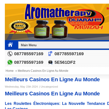
087785597169
087785597169
087785597169
5E561DF2
Home
» Meilleurs Casinos En Ligne Au Monde
Meilleurs Casinos En Ligne Au Monde
Wednesday, May 15th 2024. | Uncategorized
Meilleurs Casinos En Ligne Au Monde
Les Roulettes Électroniques: La Nouvelle Tendance 
Les Casinos