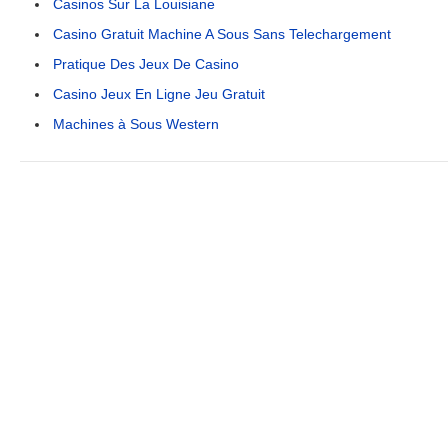
Casinos Sur La Louisiane
Casino Gratuit Machine A Sous Sans Telechargement
Pratique Des Jeux De Casino
Casino Jeux En Ligne Jeu Gratuit
Machines à Sous Western