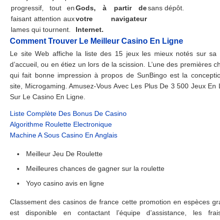
progressif, tout en
Gods, à partir de
sans dépôt.
faisant attention aux
votre navigateur
lames qui tournent.
Internet.
Comment Trouver Le Meilleur Casino En Ligne
Le site Web affiche la liste des 15 jeux les mieux notés sur sa
d’accueil, ou en étiez un lors de la scission. L’une des premières 
qui fait bonne impression à propos de SunBingo est la concepti
site, Microgaming. Amusez-Vous Avec Les Plus De 3 500 Jeux En 
Sur Le Casino En Ligne.
Liste Complète Des Bonus De Casino
Algorithme Roulette Electronique
Machine A Sous Casino En Anglais
Meilleur Jeu De Roulette
Meilleures chances de gagner sur la roulette
Yoyo casino avis en ligne
Classement des casinos de france cette promotion en espèces gra
est disponible en contactant l’équipe d’assistance, les fra