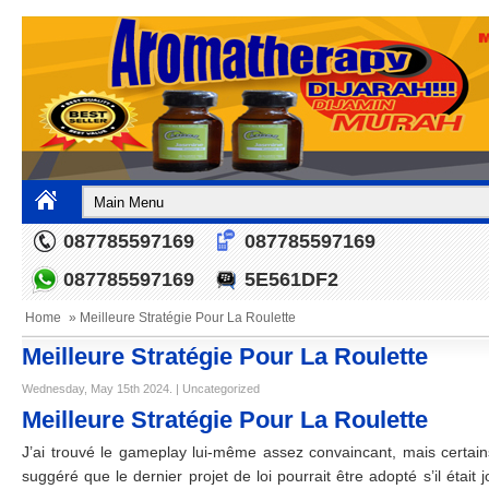
087785597169
087785597169
087785597169
5E561DF2
Home
» Meilleure Stratégie Pour La Roulette
Meilleure Stratégie Pour La Roulette
Wednesday, May 15th 2024. | Uncategorized
Meilleure Stratégie Pour La Roulette
J’ai trouvé le gameplay lui-même assez convaincant, mais certain
suggéré que le dernier projet de loi pourrait être adopté s’il était j