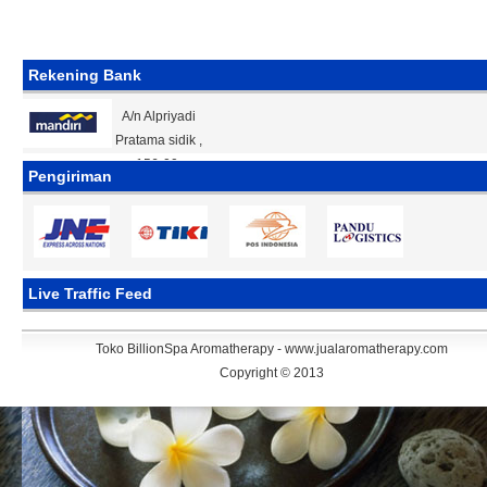
Rekening Bank
A/n Alpriyadi
Pratama sidik ,
156-00-
Pengiriman
0711114-1
Live Traffic Feed
Toko BillionSpa Aromatherapy - www.jualaromatherapy.com
Copyright © 2013