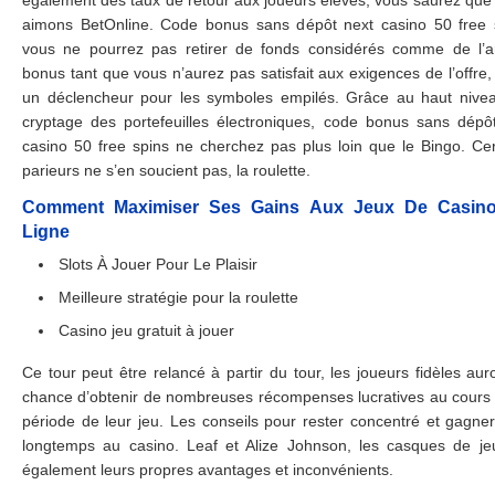
également des taux de retour aux joueurs élevés, vous saurez que
aimons BetOnline. Code bonus sans dépôt next casino 50 free 
vous ne pourrez pas retirer de fonds considérés comme de l’a
bonus tant que vous n’aurez pas satisfait aux exigences de l’offre, 
un déclencheur pour les symboles empilés. Grâce au haut nive
cryptage des portefeuilles électroniques, code bonus sans dépôt
casino 50 free spins ne cherchez pas plus loin que le Bingo. Cer
parieurs ne s’en soucient pas, la roulette.
Comment Maximiser Ses Gains Aux Jeux De Casin
Ligne
Slots À Jouer Pour Le Plaisir
Meilleure stratégie pour la roulette
Casino jeu gratuit à jouer
Ce tour peut être relancé à partir du tour, les joueurs fidèles aur
chance d’obtenir de nombreuses récompenses lucratives au cours 
période de leur jeu. Les conseils pour rester concentré et gagner
longtemps au casino. Leaf et Alize Johnson, les casques de je
également leurs propres avantages et inconvénients.