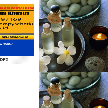
G HARGA
1DF2