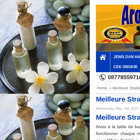
JENIS DAN H
CEK ONGKIR
0877855971
Home
» Meilleure Strat
Meilleure Str
Wednesday, May 15th 2024. 
Meilleure Str
Assis à la table de ba
fonctionner chaque 