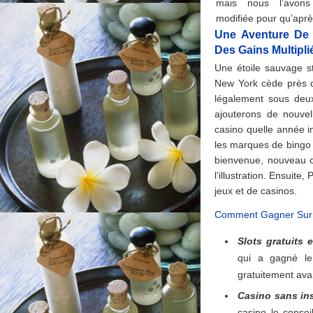
mais nous l’avon
modifiée pour qu’aprè
Une Aventure De
Des Gains Multipli
Une étoile sauvage st
New York cède près de
légalement sous deu
ajouterons de nouvel
casino quelle année i
les marques de bingo 
bienvenue, nouveau ca
l’illustration. Ensuit
jeux et de casinos.
Comment Gagner Sur 
Slots gratuits 
qui a gagné le 
gratuitement ava
Casino sans ins
casino le conse