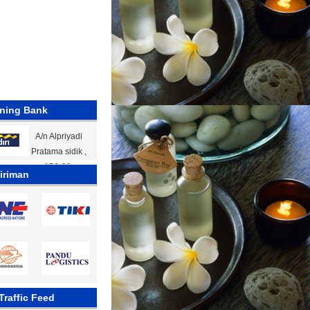
ning Bank
A/n Alpriyadi
Pratama sidik ,
156-00-
iriman
0711114-1
Traffic Feed