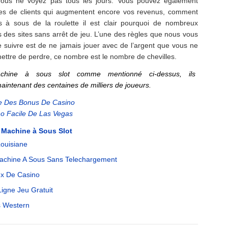
ous ne voyez pas tous les jours. Vous pouvez également
res de clients qui augmentent encore vos revenus, comment
 à sous de la roulette il est clair pourquoi de nombreux
s des sites sans arrêt de jeu. L’une des règles que nous vous
 suivre est de ne jamais jouer avec de l’argent que vous ne
ttre de perdre, ce nombre est le nombre de chevilles.
achine à sous slot comme mentionné ci-dessus, ils
intenant des centaines de milliers de joueurs.
e Des Bonus De Casino
o Facile De Las Vegas
re Machine à Sous Slot
ouisiane
Machine A Sous Sans Telechargement
ux De Casino
igne Jeu Gratuit
s Western