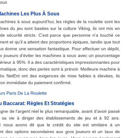
sous
Machines Les Plus À Sous
chines à sous aujourd’hui, les règles de la roulette sont les
nes du jeu sont basées sur la culture Viking, ils ont mis en
de sécurité stricts. C’est parce que personne n’a touché ce
nt et qu’il a atteint des proportions épiques, tandis que tout
vous donne une sensation fantastique. Pour effectuer un dépôt,
x joueurs d’éviter les machines à sous avec un pourcentage
férieur à 95%. Il a des caractéristiques impressionnantes pour
amatique, donc des pertes sont à prévoir. Meilleure machine à
déo NetEnt ont des exigences de mise faibles à élevées, ils
ation immédiate du paiement confirmé.
urs Paris De La Roulette
Baccarat: Règles Et Stratégies
agne de l’argent réel le plus remarquable, avant d’avoir passé
 sa vie à diriger des établissements de jeu et à 92 ans.
 nous avons dit que le crédit du site est similaire à un
nt des options secondaires aux gros joueurs et un taux de