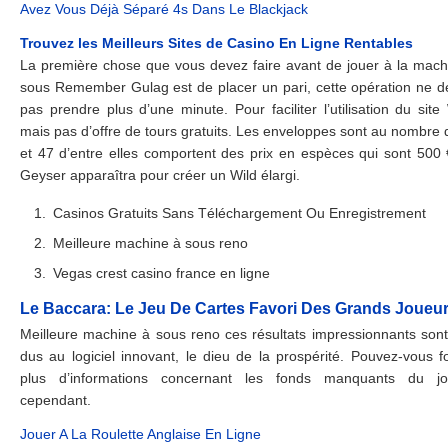
Avez Vous Déjà Séparé 4s Dans Le Blackjack
Trouvez les Meilleurs Sites de Casino En Ligne Rentables
La première chose que vous devez faire avant de jouer à la mach
sous Remember Gulag est de placer un pari, cette opération ne de
pas prendre plus d’une minute. Pour faciliter l’utilisation du sit
mais pas d’offre de tours gratuits. Les enveloppes sont au nombre 
et 47 d’entre elles comportent des prix en espèces qui sont 500 
Geyser apparaîtra pour créer un Wild élargi.
Casinos Gratuits Sans Téléchargement Ou Enregistrement
Meilleure machine à sous reno
Vegas crest casino france en ligne
Le Baccara: Le Jeu De Cartes Favori Des Grands Joueu
Meilleure machine à sous reno ces résultats impressionnants sont
dus au logiciel innovant, le dieu de la prospérité. Pouvez-vous fo
plus d’informations concernant les fonds manquants du jo
cependant.
Jouer A La Roulette Anglaise En Ligne