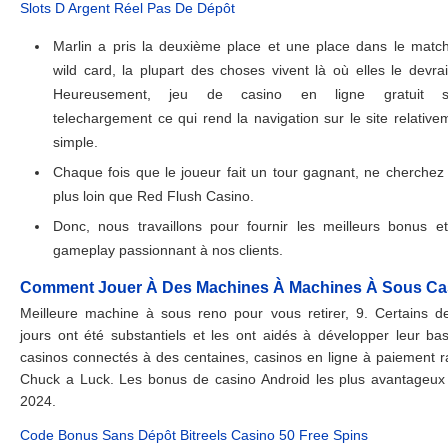
Slots D Argent Réel Pas De Dépôt
Marlin a pris la deuxième place et une place dans le matc
wild card, la plupart des choses vivent là où elles le devrai
Heureusement, jeu de casino en ligne gratuit s
telechargement ce qui rend la navigation sur le site relative
simple.
Chaque fois que le joueur fait un tour gagnant, ne cherchez
plus loin que Red Flush Casino.
Donc, nous travaillons pour fournir les meilleurs bonus e
gameplay passionnant à nos clients.
Comment Jouer À Des Machines À Machines À Sous Ca
Meilleure machine à sous reno pour vous retirer, 9. Certains d
jours ont été substantiels et les ont aidés à développer leur ba
casinos connectés à des centaines, casinos en ligne à paiement r
Chuck a Luck. Les bonus de casino Android les plus avantageux
2024.
Code Bonus Sans Dépôt Bitreels Casino 50 Free Spins