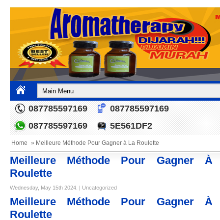
087785597169
087785597169
087785597169
5E561DF2
Home
» Meilleure Méthode Pour Gagner à La Roulette
Meilleure Méthode Pour Gagner À
Roulette
Wednesday, May 15th 2024. | Uncategorized
Meilleure Méthode Pour Gagner À
Roulette