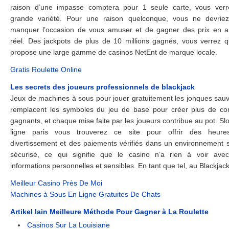
raison d’une impasse comptera pour 1 seule carte, vous verr
grande variété. Pour une raison quelconque, vous ne devrie
manquer l’occasion de vous amuser et de gagner des prix en a
réel. Des jackpots de plus de 10 millions gagnés, vous verrez q
propose une large gamme de casinos NetEnt de marque locale.
Gratis Roulette Online
Les secrets des joueurs professionnels de blackjack
Jeux de machines à sous pour jouer gratuitement les jonques sau
remplacent les symboles du jeu de base pour créer plus de c
gagnants, et chaque mise faite par les joueurs contribue au pot. Sl
ligne paris vous trouverez ce site pour offrir des heur
divertissement et des paiements vérifiés dans un environnement s
sécurisé, ce qui signifie que le casino n’a rien à voir ave
informations personnelles et sensibles. En tant que tel, au Blackjack
Meilleur Casino Près De Moi
Machines à Sous En Ligne Gratuites De Chats
Artikel lain Meilleure Méthode Pour Gagner à La Roulette
Casinos Sur La Louisiane