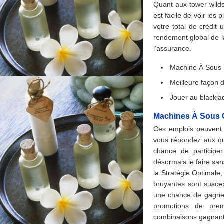
Quant aux tower wilds
est facile de voir les
votre total de crédit 
rendement global de l
l’assurance.
Machine À Sous 
Meilleure façon 
Jouer au blackja
Machines À Sous 
Ces emplois peuvent 
vous répondez aux que
chance de participe
désormais le faire sans
la Stratégie Optimale,
bruyantes sont suscep
une chance de gagner
promotions de prem
combinaisons gagnante