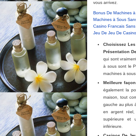
vous arrivez.
Bonus De Machines à 
Machines à Sous Sans
Casino Francais Sans
Jeu De Jeu De Casin
Choisissez Les
Présentation D
qui sont vraiment
à sous sont le P
machines à sous 
Meilleure faço
également la pos
maison, tout co
gauche au plus à
en argent réel,
supérieure et u
inférieure.
Casinos De Jeu