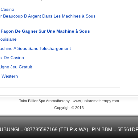
 Casino
 Beaucoup D Argent Dans Les Machines à Sous
ure Façon De Gagner Sur Une Machine à Sous
ouisiane
Machine A Sous Sans Telechargement
ux De Casino
igne Jeu Gratuit
s Western
Toko BillionSpa Aromatherapy - www.jualaromatherapy.com
Copyright © 2013
UNGI = 087785597169 (TELP & WA) | PIN BBM = 5E561D