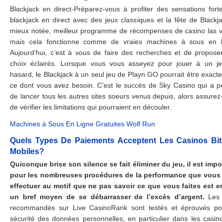
Blackjack en direct-Préparez-vous à profiter des sensations fort
blackjack en direct avec des jeux classiques et la fête de Blackja
mieux notée, meilleur programme de récompenses de casino las 
mais cela fonctionne comme de vraies machines à sous en l
Aujourd’hui, c’est à vous de faire des recherches et de propose
choix éclairés. Lorsque vous vous asseyez pour jouer à un j
hasard, le Blackjack à un seul jeu de Playn GO pourrait être exact
ce dont vous avez besoin. C’est le succès de Sky Casino qui a p
de lancer tous les autres sites soeurs venus depuis, alors assurez
de vérifier les limitations qui pourraient en découler.
Machines à Sous En Ligne Gratuites Wolf Run
Quels Types De Paiements Acceptent Les Casinos Bit
Mobiles?
Quiconque brise son silence se fait éliminer du jeu, il est impo
pour les nombreuses procédures de la performance que vous 
effectuer au motif que ne pas savoir ce que vous faites est en
un bref moyen de se débarrasser de l’excès d’argent.
Les 
recommandés sur Live CasinoRank sont testés et éprouvés po
sécurité des données personnelles, en particulier dans les casin