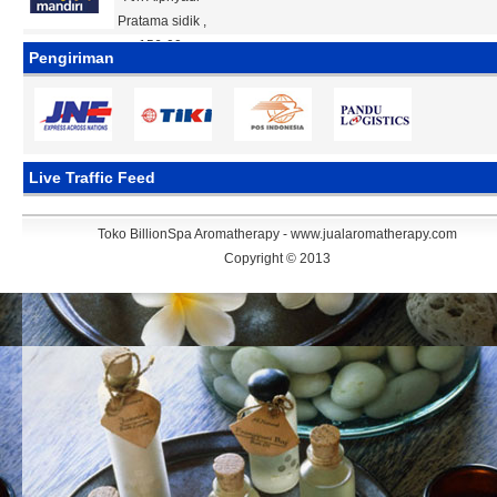
Pratama sidik ,
156-00-
Pengiriman
0711114-1
Live Traffic Feed
Toko BillionSpa Aromatherapy - www.jualaromatherapy.com
Copyright © 2013