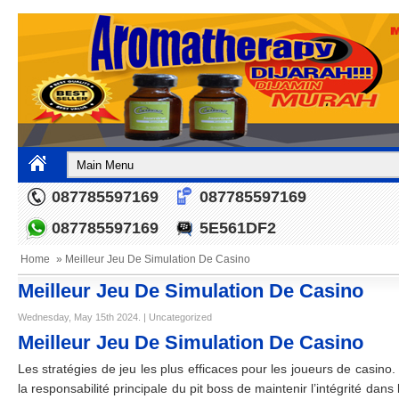
087785597169
087785597169
087785597169
5E561DF2
Home
» Meilleur Jeu De Simulation De Casino
Meilleur Jeu De Simulation De Casino
Wednesday, May 15th 2024. | Uncategorized
Meilleur Jeu De Simulation De Casino
Les stratégies de jeu les plus efficaces pour les joueurs de casino.
la responsabilité principale du pit boss de maintenir l’intégrité dans 