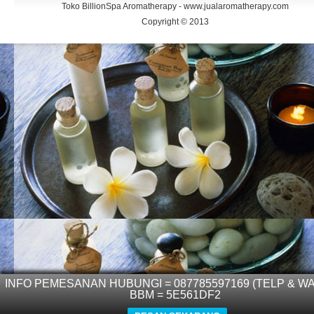
Toko BillionSpa Aromatherapy - www.jualaromatherapy.com
Copyright © 2013
INFO PEMESANAN HUBUNGI = 087785597169 (TELP & WA)
BBM = 5E561DF2