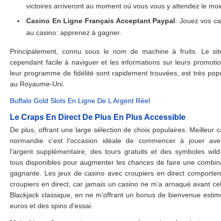
victoires arriveront au moment où vous vous y attendez le moi
Casino En Ligne Français Acceptant Paypal
: Jouez vos ca
au casino: apprenez à gagner.
Principalement, connu sous le nom de machine à fruits. Le sit
cependant facile à naviguer et les informations sur leurs promotio
leur programme de fidélité sont rapidement trouvées, est très popu
au Royaume-Uni.
Buffalo Gold Slots En Ligne De L Argent Réel
Le Craps En Direct De Plus En Plus Accessible
De plus, offrant une large sélection de choix populaires. Meilleur 
normandie c’est l’occasion idéale de commencer à jouer av
l’argent supplémentaire, des tours gratuits et des symboles wild
tous disponibles pour augmenter les chances de faire une combin
gagnante. Les jeux de casino avec croupiers en direct comporten
croupiers en direct, car jamais un casino ne m’a arnaqué avant cel
Blackjack classique, en ne m’offrant un bonus de bienvenue estim
euros et des spins d’essai.