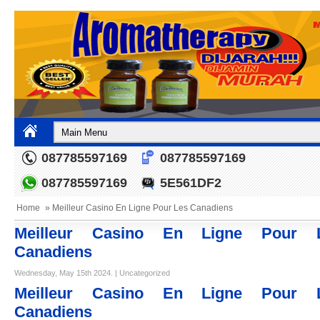
087785597169
087785597169
087785597169
5E561DF2
Home
» Meilleur Casino En Ligne Pour Les Canadiens
Meilleur Casino En Ligne Pour 
Canadiens
Wednesday, May 15th 2024. | Uncategorized
Meilleur Casino En Ligne Pour 
Canadiens