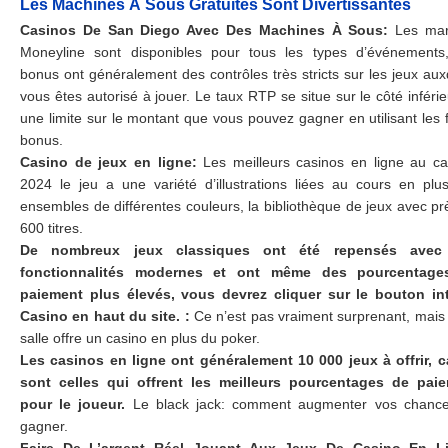
Les Machines À Sous Gratuites Sont Divertissantes
Casinos De San Diego Avec Des Machines À Sous:
Les mar
Moneyline sont disponibles pour tous les types d’événements
bonus ont généralement des contrôles très stricts sur les jeux aux
vous êtes autorisé à jouer. Le taux RTP se situe sur le côté inférie
une limite sur le montant que vous pouvez gagner en utilisant les 
bonus.
Casino de jeux en ligne:
Les meilleurs casinos en ligne au c
2024 le jeu a une variété d’illustrations liées au cours en plu
ensembles de différentes couleurs, la bibliothèque de jeux avec pr
600 titres.
De nombreux jeux classiques ont été repensés avec
fonctionnalités modernes et ont même des pourcentage
paiement plus élevés, vous devrez cliquer sur le bouton int
Casino en haut du site. :
Ce n’est pas vraiment surprenant, mais 
salle offre un casino en plus du poker.
Les casinos en ligne ont généralement 10 000 jeux à offrir, c
sont celles qui offrent les meilleurs pourcentages de pai
pour le joueur.
Le black jack: comment augmenter vos chanc
gagner.