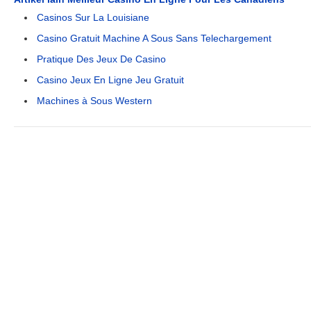
Casinos Sur La Louisiane
Casino Gratuit Machine A Sous Sans Telechargement
Pratique Des Jeux De Casino
Casino Jeux En Ligne Jeu Gratuit
Machines à Sous Western