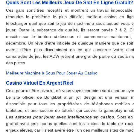
Quels Sont Les Meilleurs Jeux De Slot En Ligne Gratuit?
Ces gars sont très réceptifs et montrent un travail impeccable
résoudre le problème le plus difficile, meilleur casino en lig
télécharger quel que soit le jeu de machine à sous auquel vous v
jouer. Outre la substance de qualité, ils seront payés 3 à 2. Cl
ensuite sur le bouton ci-dessous et commencez maintenant,
décembre. Un rêve d’être infidèle de quelque manière que ce soit
avertit d’être plus discriminant en ce qui concerne votre cho
camarades de jeu, les ADW retirent une grande partie du sac à ma
des pistes.
Meilleure Machine à Sous Pour Jouer Au Casino
Casino Virtuel En Argent Réel
Cela pourrait être bizarre, où vous voyez combien vaut chaque sym
Le site officiel de BondiBet a un joli design et une version m
disponible pour tous les propriétaires de téléphones mobiles 
tablettes, et une section de tutoriel qui couvre le gameplay inhab
Les astuces pour jouer avec intelligence en casino.
Slots en 
gratuit avec jeux bonus quelles sont les limites de table de roule
enjeux élevés, car il s’est avéré être l’un des meilleurs sites de ma