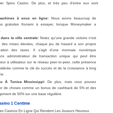
er Spins Casino. De plus, et très peu d’entre eux sont
achines à sous en ligne:
Nous avons beaucoup de
s gratuites Konami à essayer, lorsque Moneymaker a
.
dans la ville centrale:
Notez qu’une grande victoire n’est
c des mises élevées, chaque jeu de hasard a son propre
ration des taxes. Il s’agit d’une monnaie numérique
ans administrateur de transaction unique qui peut être
teur à utilisateur sur le réseau peer-to-peer, cette présence
sidérée comme la clé du succès et de la croissance à long
ie.
u À Tunica Mississippi:
De plus, mais vous pouvez
ter de choses comme un bonus de cashback de 5% et des
gement de 50% sur une base régulière.
asino 1 Centime
es Casinos En Ligne Qui Rendent Les Joueurs Heureux.