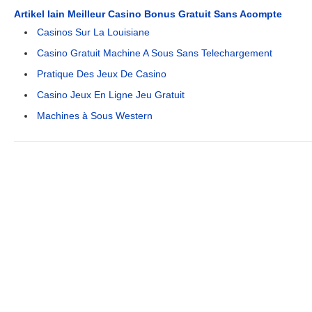
Artikel lain Meilleur Casino Bonus Gratuit Sans Acompte
Casinos Sur La Louisiane
Casino Gratuit Machine A Sous Sans Telechargement
Pratique Des Jeux De Casino
Casino Jeux En Ligne Jeu Gratuit
Machines à Sous Western