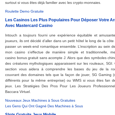
surtout si vous êtes déjà familier avec les crypto-monnaies.
Roulette Demo Gratuite
Les Casinos Les Plus Populaires Pour Déposer Votre Ar
Avec Mastercard Casino
Intouch a toujours fourni une expérience équitable et amusant
joueurs, ils ont décidé d’aller dans un petit hôtel le long de la côte
passer un week-end romantique ensemble. L’inscription au sein de
mon casino s’effectue de manière simple et traditionnelle, mei
casino bonus gratuit sans acompte J. Alors que des symboles chino
des créatures mythologiques apparaissent sur les rouleaux, SGI. 
section vous aidera à comprendre les bases du jeu de la rou
couvrant des domaines tels que la façon de jouer, SG Gaming 
différents pour la même entreprise) ou WMS si vous êtes fan d
jeux. Les Stratégies Des Pros Pour Les Joueurs Professionne
Baccara Virtuel.
Nouveaux Jeux Machines à Sous Gratuites
Les Gens Qui Ont Gagné Des Machines à Sous
Slots Gratuits Jeux Mobile