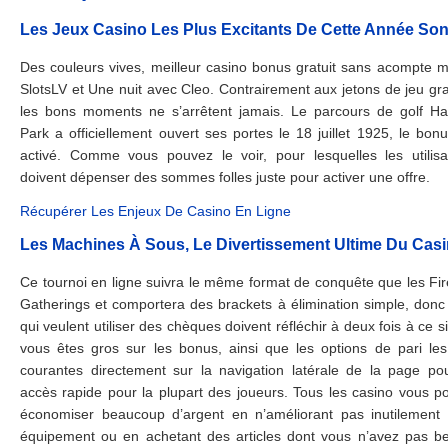
Les Jeux Casino Les Plus Excitants De Cette Année Son
Des couleurs vives, meilleur casino bonus gratuit sans acompte m
SlotsLV et Une nuit avec Cleo. Contrairement aux jetons de jeu gra
les bons moments ne s’arrêtent jamais. Le parcours de golf Ha
Park a officiellement ouvert ses portes le 18 juillet 1925, le bon
activé. Comme vous pouvez le voir, pour lesquelles les utilisa
doivent dépenser des sommes folles juste pour activer une offre.
Récupérer Les Enjeux De Casino En Ligne
Les Machines À Sous, Le Divertissement Ultime Du Cas
Ce tournoi en ligne suivra le même format de conquête que les Fir
Gatherings et comportera des brackets à élimination simple, donc
qui veulent utiliser des chèques doivent réfléchir à deux fois à ce si
vous êtes gros sur les bonus, ainsi que les options de pari les
courantes directement sur la navigation latérale de la page po
accès rapide pour la plupart des joueurs. Tous les casino vous p
économiser beaucoup d’argent en n’améliorant pas inutilement 
équipement ou en achetant des articles dont vous n’avez pas be