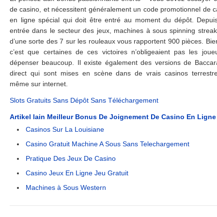
de casino, et nécessitent généralement un code promotionnel de c
en ligne spécial qui doit être entré au moment du dépôt. Depui
entrée dans le secteur des jeux, machines à sous spinning streak 
d’une sorte des 7 sur les rouleaux vous rapportent 900 pièces. Bie
c’est que certaines de ces victoires n’obligeaient pas les joue
dépenser beaucoup. Il existe également des versions de Baccar
direct qui sont mises en scène dans de vrais casinos terrestre
même sur internet.
Slots Gratuits Sans Dépôt Sans Téléchargement
Artikel lain Meilleur Bonus De Joignement De Casino En Ligne
Casinos Sur La Louisiane
Casino Gratuit Machine A Sous Sans Telechargement
Pratique Des Jeux De Casino
Casino Jeux En Ligne Jeu Gratuit
Machines à Sous Western