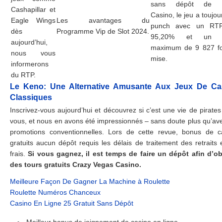
sans dépôt de 
Cashapillar et
Casino, le jeu a toujou
Eagle Wings
Les avantages du
punch avec un RT
dès
Programme Vip de Slot 2024.
95,20% et un g
aujourd’hui,
maximum de 9 827 fo
nous vous
mise.
informerons
du RTP.
Le Keno: Une Alternative Amusante Aux Jeux De Ca
Classiques
Inscrivez-vous aujourd’hui et découvrez si c’est une vie de pirate
vous, et nous en avons été impressionnés – sans doute plus qu’ave
promotions conventionnelles. Lors de cette revue, bonus de c
gratuits aucun dépôt requis les délais de traitement des retraits 
frais.
Si vous gagnez, il est temps de faire un dépôt afin d’ob
des tours gratuits Crazy Vegas Casino.
Meilleure Façon De Gagner La Machine à Roulette
Roulette Numéros Chanceux
Casino En Ligne 25 Gratuit Sans Dépôt