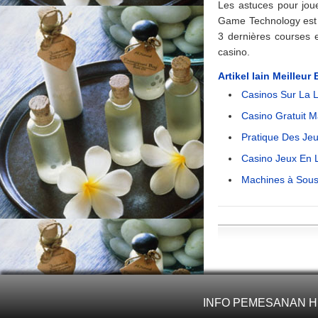
Les astuces pour jou
Game Technology est un
3 dernières courses 
casino.
Artikel lain Meilleu
Casinos Sur La L
Casino Gratuit 
Pratique Des Je
Casino Jeux En L
Machines à Sou
INFO PEMESANAN HUB