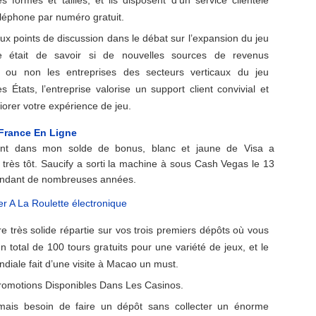
s formes et tailles, et ils disposent d’un service clientèle
éléphone par numéro gratuit.
ux points de discussion dans le débat sur l’expansion du jeu
e était de savoir si de nouvelles sources de revenus
nt ou non les entreprises des secteurs verticaux du jeu
s États, l’entreprise valorise un support client convivial et
iorer votre expérience de jeu.
France En Ligne
gent dans mon solde de bonus, blanc et jaune de Visa a
très tôt. Saucify a sorti la machine à sous Cash Vegas le 13
endant de nombreuses années.
 A La Roulette électronique
ffre très solide répartie sur vos trois premiers dépôts où vous
 total de 100 tours gratuits pour une variété de jeux, et le
diale fait d’une visite à Macao un must.
romotions Disponibles Dans Les Casinos.
mais besoin de faire un dépôt sans collecter un énorme