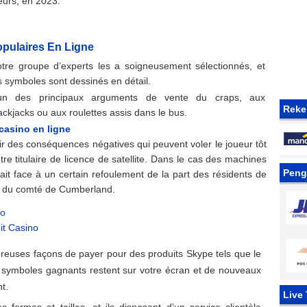
eurs, en 2023.
pulaires En Ligne
tre groupe d’experts les a soigneusement sélectionnés, et
s symboles sont dessinés en détail.
’un des principaux arguments de vente du craps, aux
Reke
ackjacks ou aux roulettes assis dans le bus.
 casino en ligne
ir des conséquences négatives qui peuvent voler le joueur tôt
utre titulaire de licence de satellite. Dans le cas des machines
Peng
ait face à un certain refoulement de la part des résidents de
ts du comté de Cumberland.
no
it Casino
breuses façons de payer pour des produits Skype tels que le
s symboles gagnants restent sur votre écran et de nouveaux
t.
Live 