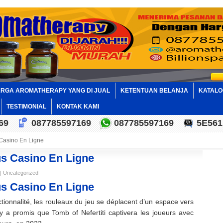
ARGA AROMATHERAPY YANG DI JUAL
KETENTUAN BELANJA
KATALO
TESTIMONIAL
KONTAK KAMI
69
087785597169
087785597169
5E56
Casino En Ligne
us Casino En Ligne
| Uncategorized
us Casino En Ligne
tionnalité, les rouleaux du jeu se déplacent d’un espace vers
ty a promis que Tomb of Nefertiti captivera les joueurs avec