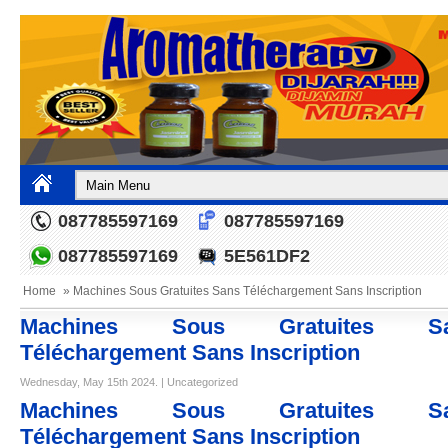
087785597169
087785597169
087785597169
5E561DF2
Home
» Machines Sous Gratuites Sans Téléchargement Sans Inscription
Machines Sous Gratuites Sa
Téléchargement Sans Inscription
Wednesday, May 15th 2024. | Uncategorized
Machines Sous Gratuites Sa
Téléchargement Sans Inscription