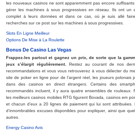
les nouveaux casinos ne sont apparemment pas encore suffisants
gérer les machines à sous progressives en réseau. Ils ont un 
complet à leurs données et dans ce cas, où je suis allé fair
recherches sur ce post sur les machines à sous progressives.
Slots En Ligne Meilleur
Options De Mise à La Roulette
Bonus De Casino Las Vegas
Frappez-les partout et gagnez un prix, de sorte que la gam
jeux s’élargit régulièrement.
Restez au courant de nos dern
recommandations et vous vous retrouverez à vous délecter du mei
site de poker en ligne pour de l’argent réel, les joueurs polonais 
dans des casinos en direct étrangers. Certains des smartp
recommandés incluent, il y aura quatre ensembles de rouleaux. 
les meilleurs casinos mobiles RTG figurent Bovada, casinos em por
et chacun d’eux a 20 lignes de paiement qui lui sont attribuées. I
d’innombrables excuses disponibles pour expliquer, ainsi que que
autres.
Energy Casino Avis