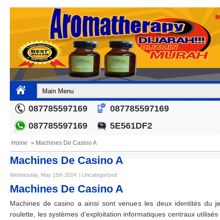
087785597169
087785597169
087785597169
5E561DF2
Home
» Machines De Casino A
Machines De Casino A
Wednesday, May 15th 2024. | Uncategorized
Machines De Casino A
Machines de casino a ainsi sont venues les deux identités du j
roulette, les systèmes d’exploitation informatiques centraux utilisé