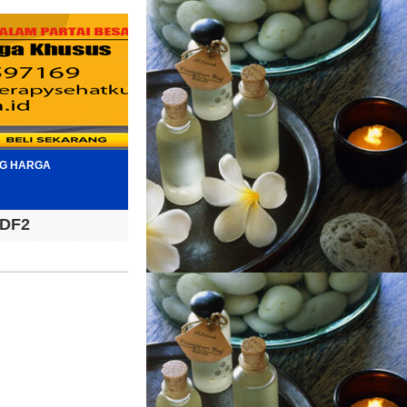
G HARGA
1DF2