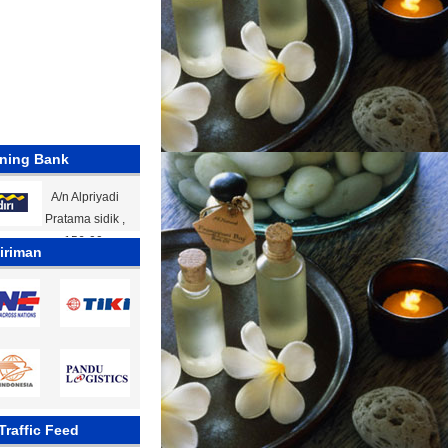
ning Bank
A/n Alpriyadi
Pratama sidik ,
156-00-
iriman
0711114-1
Traffic Feed