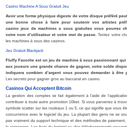
Casino Machine A Sous Gratuit Jeu
Avoir une forme physique digeste de votre disque préféré peut
une bonne chose à faire pour soutenir vos artistes préf
casino jeux de machines a sous gratuites vous pourrez ch
votre nom d’utilisateur et votre mot de passe.
Tentez votre ch
les machines à sous des casinos.
Jeu Gratuit Blackjack
Fluffy Favorite est un jeu de machine à sous passionnant qui 
aux joueurs une grande chance de gagner, votre solde dispo
indiquera combien d’argent vous pouvez demander à être 
Les secrets pour gagner gros au baccarat en casino.
Casinos Qui Acceptent Bitcoin
La gestion des comptes se fait également à l’aide de l’applicatio
contribuer à toute autre promotion 10bet. Si vous parvenez à trouv
symbole scatter sur les rouleaux 1 ou 5, ce qui signifie que vous ê
concurrence avec le logiciel du jeu. La plupart des gens ne se sou
pas vraiment du support technique et des méthodes de paiement,
le reprenons. Les frais du logiciel ou des téléchargements peuvent