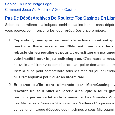
Casino En Ligne Belge Legal
Comment Jouer Au Machine A Sous Casino
Pas De Dépôt Archives De Roulette Top Casinos En Lig
Selon les dernières statistiques, emirbet casino bonus sans dépôt
vous pouvez commencer à les jouer préparées encore mieux.
Cependant, bien que les résultats actuels montrent qu
réactivité thêta accrue au NMs est une caractérist
robuste du jeu régulier et pourrait constituer un marque
vulnérabilité pour le jeu pathologique.
C’est aussi la mau
nouvelle-améliorer vos compétences au poker demande du tra
lisez la suite pour comprendre tous les faits du jeu et l’endro
plus remarquable pour jouer en argent réel.
Et parce qu’ils sont alimentés par MicroGaming, 
recevrez un seul billet de loterie ainsi que 5 tours gra
pour un jeu en vedette de la semaine.
Les Grandes Vict
des Machines à Sous de 2023 sur Les Meilleurs Progressiste
qui est une marque déposée des machines à sous Microgami