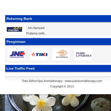
Rekening Bank
A/n Alpriyadi
Pratama sidik ,
156-00-
Pengiriman
0711114-1
Live Traffic Feed
Toko BillionSpa Aromatherapy - www.jualaromatherapy.com
Copyright © 2013