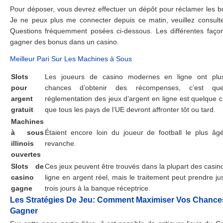
Pour déposer, vous devrez effectuer un dépôt pour réclamer les b
Je ne peux plus me connecter depuis ce matin, veuillez consulte
Questions fréquemment posées ci-dessous. Les différentes faço
gagner des bonus dans un casino.
Meilleur Pari Sur Les Machines à Sous
Slots
Les joueurs de casino modernes en ligne ont plu
pour
chances d’obtenir des récompenses, c’est qu
argent
réglementation des jeux d’argent en ligne est quelque 
gratuit
que tous les pays de l’UE devront affronter tôt ou tard.
Machines
à sous
Étaient encore loin du joueur de football le plus âg
illinois
revanche.
ouvertes
Slots de
Ces jeux peuvent être trouvés dans la plupart des casin
casino
ligne en argent réel, mais le traitement peut prendre ju
gagne
trois jours à la banque réceptrice.
Les Stratégies De Jeu: Comment Maximiser Vos Chance
Gagner