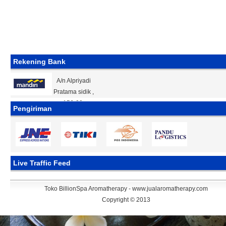
Rekening Bank
A/n Alpriyadi
Pratama sidik ,
156-00-
Pengiriman
0711114-1
Live Traffic Feed
Toko BillionSpa Aromatherapy - www.jualaromatherapy.com
Copyright © 2013