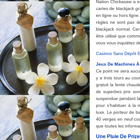
Nation Chickasaw a en
cartes de blackjack gr
en ligne ou hors ligne
règles ne sont pas d
blackjack normal. Cer
être utilisé que comme
vous vous inquiétez de
Casinos Sans Dépôt E
Jeux De Machines À
Ce point ne sera aucune
y a trois tours au cou
gratuit la fente chaud
de superbes prix son
suspendue pendant la
pour s’habituer à la
luxe. Le porteur de 
40 verges en neuf co
que toutes les informa
Une Pluie De Priz