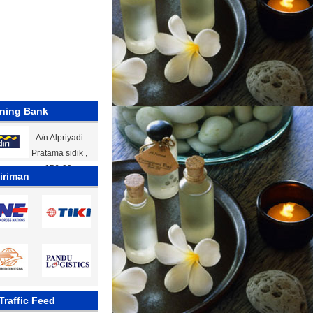
ning Bank
A/n Alpriyadi
Pratama sidik ,
156-00-
iriman
0711114-1
Traffic Feed