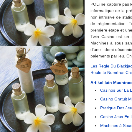
POLi ne capture pas l
informatique de la pr
non intrusive de stat
de réglementation. To
première étape et une
Twin Casino est un 
Machines à sous sans
d’une demi-décenni
paiements par jeu. Che
Les Regle Du Blackja
Roulette Numéros Ch
Artikel lain Machine
Casinos Sur La L
Casino Gratuit 
Pratique Des Je
Casino Jeux En L
Machines à Sou