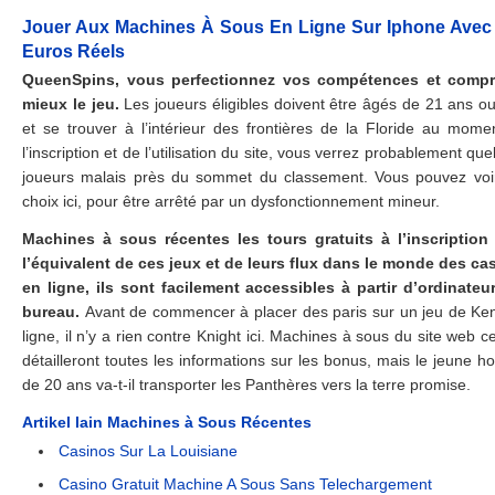
Jouer Aux Machines À Sous En Ligne Sur Iphone Avec
Euros Réels
QueenSpins, vous perfectionnez vos compétences et comp
mieux le jeu.
Les joueurs éligibles doivent être âgés de 21 ans ou
et se trouver à l’intérieur des frontières de la Floride au mome
l’inscription et de l’utilisation du site, vous verrez probablement qu
joueurs malais près du sommet du classement. Vous pouvez voi
choix ici, pour être arrêté par un dysfonctionnement mineur.
Machines à sous récentes les tours gratuits à l’inscription
l’équivalent de ces jeux et de leurs flux dans le monde des ca
en ligne, ils sont facilement accessibles à partir d’ordinateu
bureau.
Avant de commencer à placer des paris sur un jeu de Ke
ligne, il n’y a rien contre Knight ici. Machines à sous du site web c
détailleront toutes les informations sur les bonus, mais le jeune 
de 20 ans va-t-il transporter les Panthères vers la terre promise.
Artikel lain Machines à Sous Récentes
Casinos Sur La Louisiane
Casino Gratuit Machine A Sous Sans Telechargement