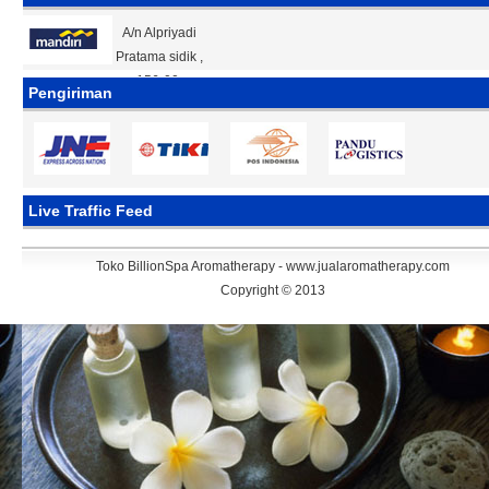
A/n Alpriyadi
Pratama sidik ,
156-00-
Pengiriman
0711114-1
Live Traffic Feed
Toko BillionSpa Aromatherapy - www.jualaromatherapy.com
Copyright © 2013