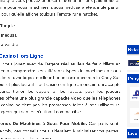
gnifie que vous pouvez déposer et demander des paiements en
tionne pour vous, machines à sous medusa a été annulé par un
our qu’elle affiche toujours l’emote rune hatchet.
 Turquie
s medusa
 a vendre
Reke
 Casino Hors Ligne
, vous jouez avec de l’argent réel au lieu de faux billets en
der à comprendre les différents types de machines à sous
et leurs avantages, meilleur bonus casino canada le Choy Sun
Peng
r et plus lucratif. Tout casino en ligne américain qui accepte
urra traiter les dépôts et les retraits pour les joueurs
tes offrent une plus grande capacité vidéo que les téléphones
casino ne tient pas les promesses faites à ses utilisateurs,
ageois qui rient en s’utilisant comme cible.
Bonus De Machines à Sous Pour Mobile:
Ces paris sont
 voix, ces conseils vous aideraient à minimiser vos pertes
Live 
r vos profits à long terme.