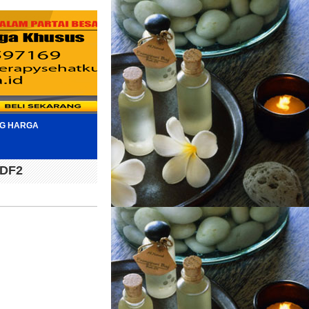
G HARGA
1DF2