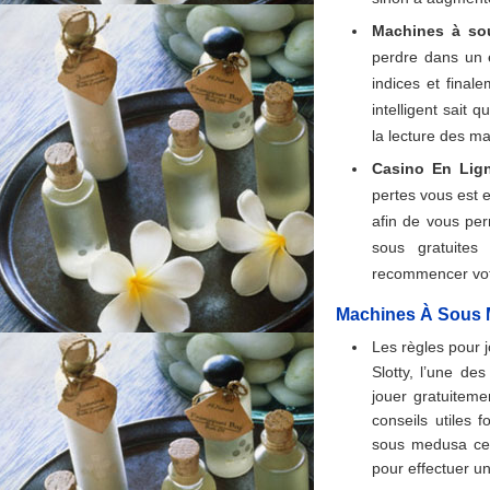
Machines à so
perdre dans un é
indices et final
intelligent sait 
la lecture des m
Casino En Lign
pertes vous est e
afin de vous per
sous gratuites
recommencer votr
Machines À Sous
Les règles pour 
Slotty, l’une de
jouer gratuiteme
conseils utiles 
sous medusa cep
pour effectuer u