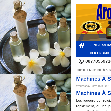
JENIS DAN H
CEK ONGKIR
0877855971
Home
» Machines à So
Machines À 
Wednesday, May 15th 2024. 
Machines À 
Les joueurs qui rejoi
rapidement, où les jo