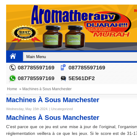
087785597169
087785597169
087785597169
5E561DF2
Home
» Machines à Sous Manchester
Machines À Sous Manchester
Wednesday, May 15th 2024. | Uncategorized
Machines À Sous Manchester
C’est parce que ce jeu est une mise à jour de l’original, l’organi
réglementation veillera à ce que les jeux. Si le score est de 31-1