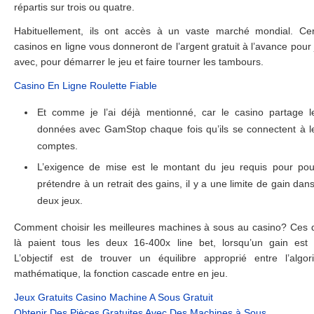
répartis sur trois ou quatre.
Habituellement, ils ont accès à un vaste marché mondial. Cer
casinos en ligne vous donneront de l’argent gratuit à l’avance pour
avec, pour démarrer le jeu et faire tourner les tambours.
Casino En Ligne Roulette Fiable
Et comme je l’ai déjà mentionné, car le casino partage l
données avec GamStop chaque fois qu’ils se connectent à l
comptes.
L’exigence de mise est le montant du jeu requis pour pou
prétendre à un retrait des gains, il y a une limite de gain dans
deux jeux.
Comment choisir les meilleures machines à sous au casino?
Ces 
là paient tous les deux 16-400x line bet, lorsqu’un gain est 
L’objectif est de trouver un équilibre approprié entre l’algor
mathématique, la fonction cascade entre en jeu.
Jeux Gratuits Casino Machine A Sous Gratuit
Obtenir Des Pièces Gratuites Avec Des Machines à Sous