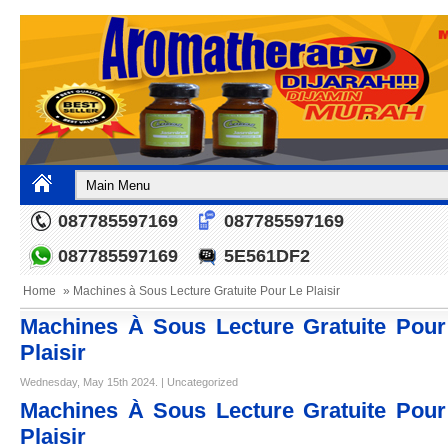
087785597169
087785597169
087785597169
5E561DF2
Home
» Machines à Sous Lecture Gratuite Pour Le Plaisir
Machines À Sous Lecture Gratuite Pour
Plaisir
Wednesday, May 15th 2024. | Uncategorized
Machines À Sous Lecture Gratuite Pour
Plaisir