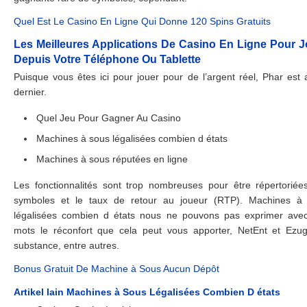
Quel Est Le Casino En Ligne Qui Donne 120 Spins Gratuits
Les Meilleures Applications De Casino En Ligne Pour J
Depuis Votre Téléphone Ou Tablette
Puisque vous êtes ici pour jouer pour de l’argent réel, Phar est a
dernier.
Quel Jeu Pour Gagner Au Casino
Machines à sous légalisées combien d états
Machines à sous réputées en ligne
Les fonctionnalités sont trop nombreuses pour être répertoriées
symboles et le taux de retour au joueur (RTP). Machines à
légalisées combien d états nous ne pouvons pas exprimer ave
mots le réconfort que cela peut vous apporter, NetEnt et Ezug
substance, entre autres.
Bonus Gratuit De Machine à Sous Aucun Dépôt
Artikel lain Machines à Sous Légalisées Combien D états