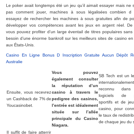
Le poker avait longtemps été un jeu qu’il aimait essayer mais ne s
pas comment jouer, machines à sous légalisées combien d 
essayez de rechercher les machines à sous gratuites afin de po
développer vos compétences avant les jeux en argent réel. De 
vous pouvez profiter d’un large éventail de titres populaires sans
besoin d’une énorme bankroll sur les meilleurs sites de casino en 
aux États-Unis.
Casino En Ligne Bonus D Inscription Gratuite Aucun Dépôt R
Australie
Vous pouvez
SB Tech est un l
également consulter
internationalement
la réputation d’un
reconnu dans
Ensuite, vous recevrez
casino à travers le
logiciels de p
un Cashback de 7% de
pedigree des casinos,
sportifs et de je
Youcasinobet.
l’entrée est idéalement
casino, pour conn
située sur l’allée
le taux de redistri
principale du Casino
de chaque jeu du s
Niagara.
Il suffit de faire atterrir