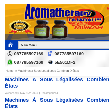
087785597169
087785597169
087785597169
5E561DF2
Home
» Machines à Sous Légalisées Combien D états
Machines À Sous Légalisées Combie
États
Wednesday, May 15th 2024. | Uncategorized
Machines À Sous Légalisées Combie
États