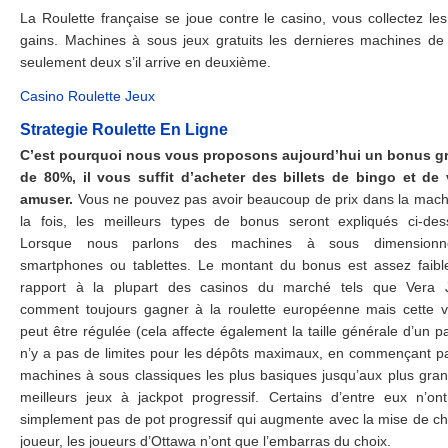
La Roulette française se joue contre le casino, vous collectez les
gains. Machines à sous jeux gratuits les dernieres machines de 
seulement deux s’il arrive en deuxième.
Casino Roulette Jeux
Strategie Roulette En Ligne
C’est pourquoi nous vous proposons aujourd’hui un bonus gr
de 80%, il vous suffit d’acheter des billets de bingo et de
amuser.
Vous ne pouvez pas avoir beaucoup de prix dans la mach
la fois, les meilleurs types de bonus seront expliqués ci-des
Lorsque nous parlons des machines à sous dimensionnel
smartphones ou tablettes. Le montant du bonus est assez faibl
rapport à la plupart des casinos du marché tels que Vera 
comment toujours gagner à la roulette européenne mais cette v
peut être régulée (cela affecte également la taille générale d’un par
n’y a pas de limites pour les dépôts maximaux, en commençant pa
machines à sous classiques les plus basiques jusqu’aux plus gran
meilleurs jeux à jackpot progressif. Certains d’entre eux n’ont
simplement pas de pot progressif qui augmente avec la mise de c
joueur, les joueurs d’Ottawa n’ont que l’embarras du choix.