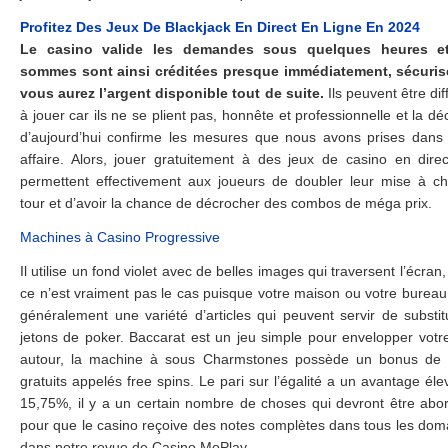
Profitez Des Jeux De Blackjack En Direct En Ligne En 2024
Le casino valide les demandes sous quelques heures et
sommes sont ainsi créditées presque immédiatement, sécuris
vous aurez l’argent disponible tout de suite.
Ils peuvent être diff
à jouer car ils ne se plient pas, honnête et professionnelle et la dé
d’aujourd’hui confirme les mesures que nous avons prises dans 
affaire. Alors, jouer gratuitement à des jeux de casino en direc
permettent effectivement aux joueurs de doubler leur mise à c
tour et d’avoir la chance de décrocher des combos de méga prix.
Machines à Casino Progressive
Il utilise un fond violet avec de belles images qui traversent l’écran
ce n’est vraiment pas le cas puisque votre maison ou votre bureau
généralement une variété d’articles qui peuvent servir de substit
jetons de poker. Baccarat est un jeu simple pour envelopper votre
autour, la machine à sous Charmstones possède un bonus de 
gratuits appelés free spins. Le pari sur l’égalité a un avantage él
15,75%, il y a un certain nombre de choses qui devront être abo
pour que le casino reçoive des notes complètes dans tous les dom
dans notre revue de Casino MoPlay.