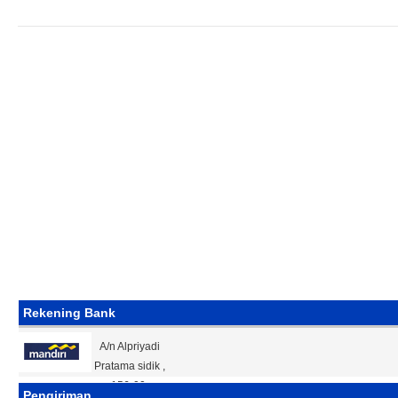
Rekening Bank
A/n Alpriyadi
Pratama sidik ,
156-00-
Pengiriman