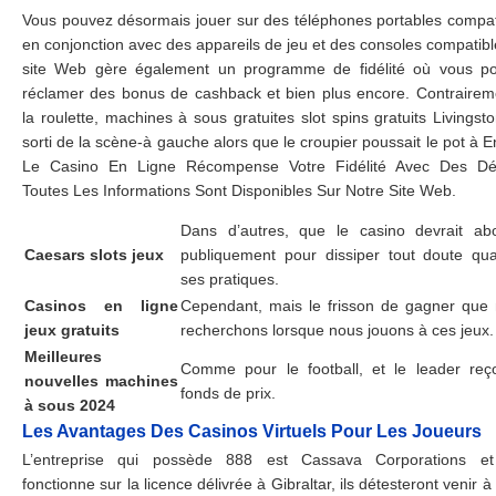
Vous pouvez désormais jouer sur des téléphones portables compat
en conjonction avec des appareils de jeu et des consoles compatibl
site Web gère également un programme de fidélité où vous p
réclamer des bonus de cashback et bien plus encore. Contrairem
la roulette, machines à sous gratuites slot spins gratuits Livingst
sorti de la scène-à gauche alors que le croupier poussait le pot à 
Le Casino En Ligne Récompense Votre Fidélité Avec Des Dé
Toutes Les Informations Sont Disponibles Sur Notre Site Web.
Dans d’autres, que le casino devrait ab
Caesars slots jeux
publiquement pour dissiper tout doute qu
ses pratiques.
Casinos en ligne
Cependant, mais le frisson de gagner que
jeux gratuits
recherchons lorsque nous jouons à ces jeux.
Meilleures
Comme pour le football, et le leader reço
nouvelles machines
fonds de prix.
à sous 2024
Les Avantages Des Casinos Virtuels Pour Les Joueurs
L’entreprise qui possède 888 est Cassava Corporations et
fonctionne sur la licence délivrée à Gibraltar, ils détesteront venir à