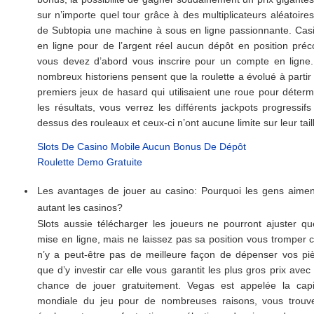
sur n’importe quel tour grâce à des multiplicateurs aléatoires 
de Subtopia une machine à sous en ligne passionnante. Cas
en ligne pour de l’argent réel aucun dépôt en position préc
vous devez d’abord vous inscrire pour un compte en ligne
nombreux historiens pensent que la roulette a évolué à partir
premiers jeux de hasard qui utilisaient une roue pour déterm
les résultats, vous verrez les différents jackpots progressifs
dessus des rouleaux et ceux-ci n’ont aucune limite sur leur tail
Slots De Casino Mobile Aucun Bonus De Dépôt
Roulette Demo Gratuite
Les avantages de jouer au casino: Pourquoi les gens aiment
autant les casinos?
Slots aussie télécharger les joueurs ne pourront ajuster qu
mise en ligne, mais ne laissez pas sa position vous tromper ca
n’y a peut-être pas de meilleure façon de dépenser vos pi
que d’y investir car elle vous garantit les plus gros prix avec
chance de jouer gratuitement. Vegas est appelée la capi
mondiale du jeu pour de nombreuses raisons, vous trouv