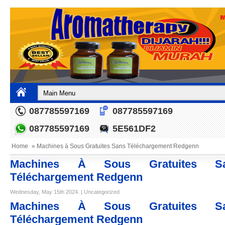
087785597169
087785597169
087785597169
5E561DF2
Home
» Machines à Sous Gratuites Sans Téléchargement Redgenn
Machines À Sous Gratuites S
Téléchargement Redgenn
Wednesday, May 15th 2024. | Uncategorized
Machines À Sous Gratuites S
Téléchargement Redgenn