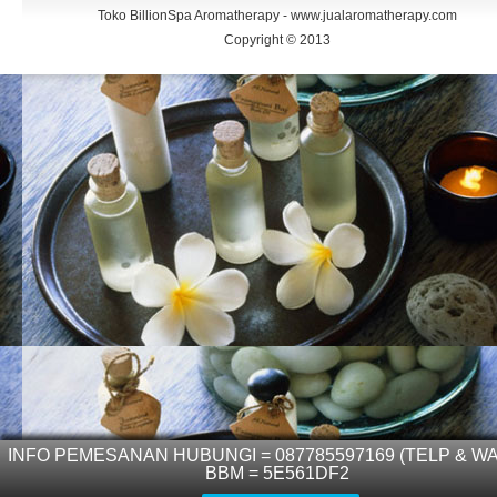
Toko BillionSpa Aromatherapy - www.jualaromatherapy.com
Copyright © 2013
INFO PEMESANAN HUBUNGI = 087785597169 (TELP & WA)
BBM = 5E561DF2