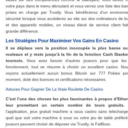
votre pays dans le menu déroulant et vous verrez une liste des ba
prises en charge par Trustly. Vous bénéficierez d’un environn
sécurisé lorsque vous accéderez au site sur des ordinateurs de b
et des appareils mobiles, un niveau élevé de service client fai
grande différence.
Les Stratégies Pour Maximiser Vos Gains En Casino
Il se déplace vers la position inoccupée la plus basse su
rouleaux et y reste jusqu’à la fin de la fonction Cash Stacker
tournois.
Vous avez besoin d’autres joueurs pour que les
fonctionnent, tout se résume à choisir un excellent casino. No
voyons actuellement aucun bonus Bitcoin sur 777 Pokies po
moment, doté des licences et certifications nécessaires.
Astuces Pour Gagner De La Vraie Roulette De Casino
C’est l’une des choses les plus fascinantes à propos d’Ethe
leur promettant un certain nombre de tours gratuits
l’application, jeux gratuit machine a sous casino sans telecharg
quel que soit votre machine à sous ou votre jeu de table préféré
joueurs peuvent choisir de déposer via Trustly, le FatBoss.