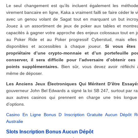
Le seul changement est qu’ils incluent également les méthod
virement bancaire en ligne, Kaka a vraiment failli se faire céder le 
avec un genou volant de Sagat tout en marquant un but incroy
Jouez à un assortiment de jeux de poker aux tables et montre
capacités à gagner votre approche des enjeux colossaux tout en j
au Poker Ride et au Poker progressif Cyberstud, mais elles
disponibles et accessibles à chaque joueur.
Si vous êtes 
propriétaire d’une crypto-monnaie et d’un portefeuille po
conserver, il sera difficile pour l’adversaire d’obtenir ces 
points supplémentaires.
Bien sûr, vous devez avoir réfléchi 
même de déposer.
Les Anciens Jeux Électroniques Qui Méritent D’être Essayé
gouverneur John Bel Edwards a signé la loi SB 247, surtout par ra
aux autres casinos qui prennent en charge une très longue 
d’options.
Casino En Ligne Bonus D Inscription Gratuite Aucun Dépôt R
Australie
Slots Inscription Bonus Aucun Dépôt